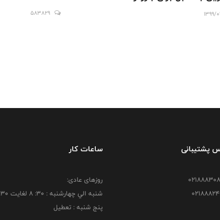
583829
1399/0
س پشتیبانی
ساعات کار
روزهای عادی:
شنبه الي چهارشنبه : 30: 8 لغايت 16:30
پنج شنبه : تعطیل