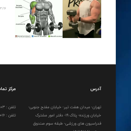
3/16
آدرس
مرکز تما
تهران- میدان هفت تیر- خیابان مفتح جنوبی-
تلفن : 02188830803
خیابان ورزنده- پلاک 19- دفتر امور مشترک
تلفن : 02188824016
فدراسیون های ورزشی- طبقه سوم صندوق