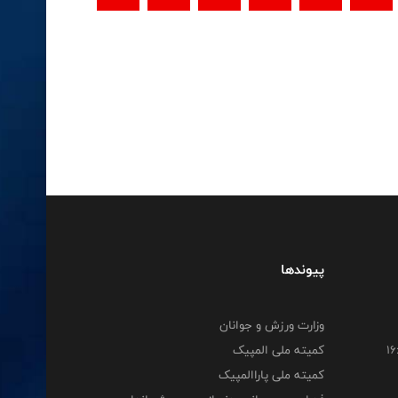
پیوندها
وزارت ورزش و جوانان
کمیته ملی المپیک
کمیته ملی پاراالمپیک