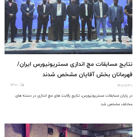
نتايج مسابقات مچ اندازى مستريونيورس ايران/
قهرمانان بخش آقايان مشخص شدند
7301
1401/11/30
در پايان مسابقات مستريونيورس، نتايج رقابت هاى مچ اندازى در دسته هاى
مختلف مشخص شد.