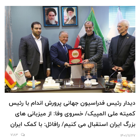
دیدار رئیس فدراسیون جهانی پرورش اندام با رئیس
کمیته ملی المپیک/ خسروی وفا: از میزبانی های
بزرگ ایران استقبال می کنیم/ رافائل: با کمک ایران
می توانیم به المپیک راه پیدا کنیم
7183
1401/11/27