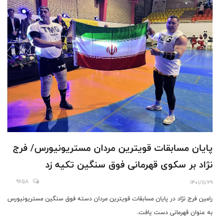
پايان مسابقات قويترين مردان مستريونيورس/ فرج
نژاد بر سكوى قهرمانى فوق سنگين تكيه زد
9658
1401/11/29
رامين فرج نژاد در پايان مسابقات قويترين مردان دسته فوق سنگين مستريونيورس
به عنوان قهرمانى دست يافت.