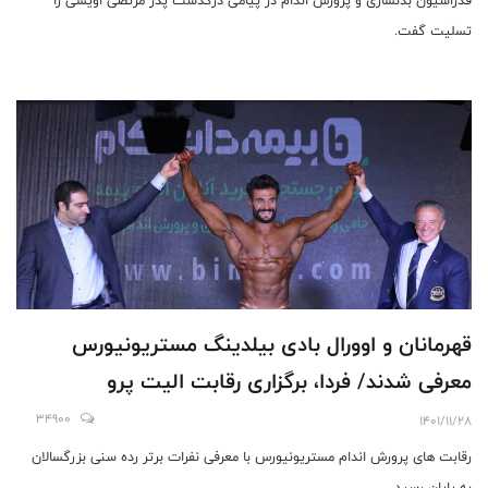
تسلیت گفت.
قهرمانان و اوورال بادی بیلدینگ مستریونیورس
معرفی شدند/ فردا، برگزاری رقابت الیت پرو
34900
1401/11/28
رقابت های پرورش اندام مستریونیورس با معرفی نفرات برتر رده سنی بزرگسالان
به پایان رسید.