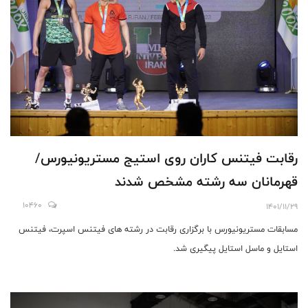
رقابت فيتنس كاران روى استيج مستريونيورس/
قهرمانان سه رشته مشخص شدند
10460
1401/11/29
مسابقات مستريونيورس با برگزارى رقابت در رشته هاى فيتنس اسپرت، فيتنس
استايل و ماسل استايل پيگيرى شد.