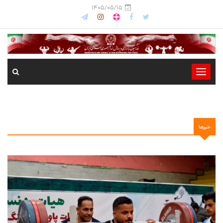
1405/05/15
-
-
-
-
خبرها
-
-