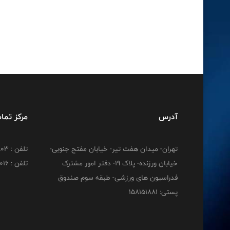
آدرس
مرکز تما
تهران- میدان هفت تیر- خیابان مفتح جنوبی-
تلفن : 02188830803
خیابان ورزنده- پلاک 19- دفتر امور مشترک
تلفن : 02188824016
فدراسیون های ورزشی- طبقه سوم صندوق
پستی: 158151881