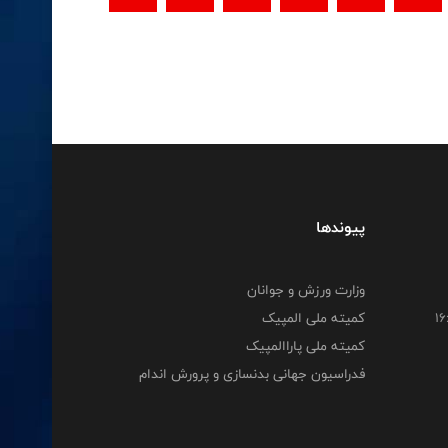
پیوندها
وزارت ورزش و جوانان
کمیته ملی المپیک
کمیته ملی پاراالمپیک
فدراسیون جهانی بدنسازی و پرورش اندام