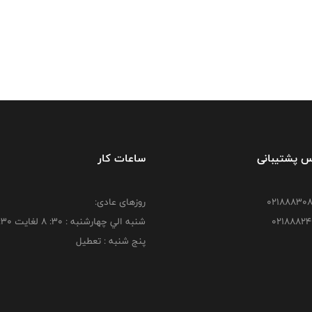
س پشتیبانی
ساعات کار
روزهای عادی:
شنبه الي چهارشنبه : 30: 8 لغايت 16:30
پنج شنبه : تعطیل