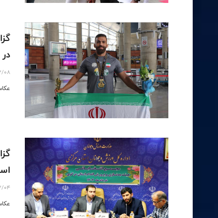
گزا
در ب
3/08
عکاس
گزا
استان
3/04
عكاس