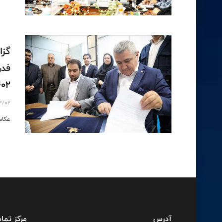
گزا
402
3/02
عکاس
آدرس
مرکز تما