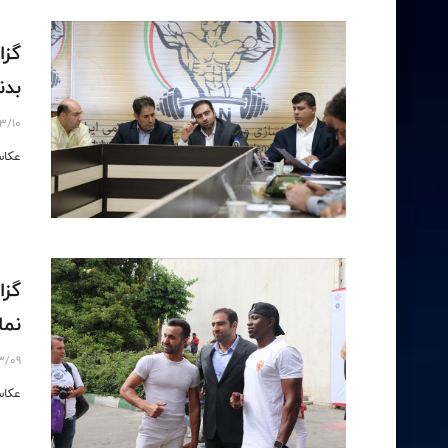
گزا
بدنس
3/10
عکاس
گزا
نمای
3/09
عکاس