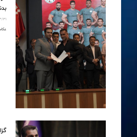
بدنس
3/31
عکاس
گزا