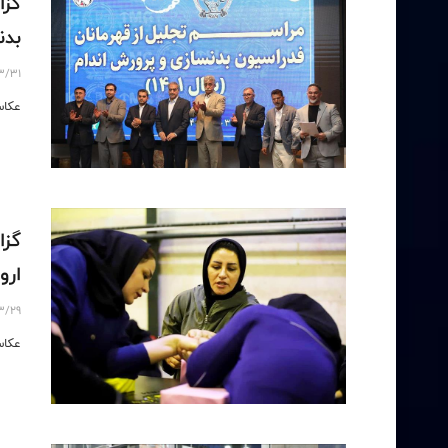
گزا
بدنس
3/31
عکاس
گزا
اروم
3/29
عکاس