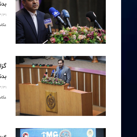
بدنس
3/31
عکاس
گزا
بدنس
3/31
عکاس