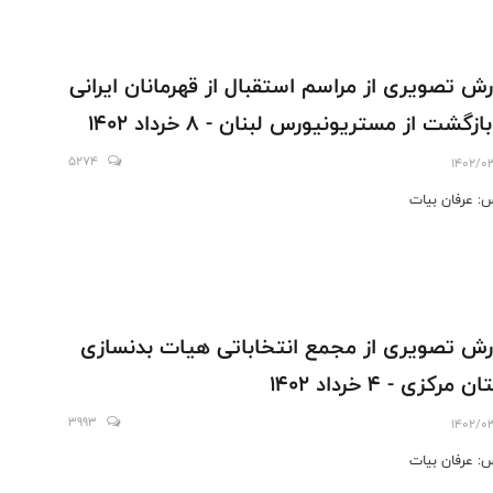
رش تصویری از مراسم استقبال از قهرمانان ایرانی
ازگشت از مستریونیورس لبنان - 8 خرداد 1402
5274
1402/0
: عرفان بیات
رش تصويرى از مجمع انتخاباتى هيات بدنسازى
 مركزى - ٤ خرداد ١٤٠٢
3993
1402/0
: عرفان بيات