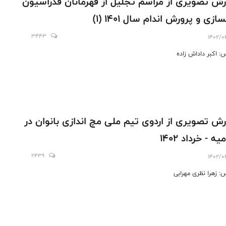
رش تصویری از مراسم تجليل از قهرمانان فدراسيون
ازى و پرورش اندام سال ۱۴۰۱ (۱)
3443
1402/0
: اکبر داداش زاده
رش تصویری از اردوی تیم ملی مچ اندازی بانوان در
یه - خرداد 1402
2439
1402/0
: زهرا نظری مهرابی