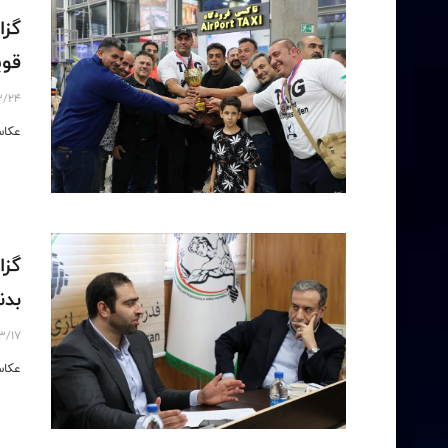
گزا
قویتر
3/24
عکاس
گزا
بدنس
3/17
عكاس