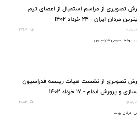
رش تصویری از مراسم استقبال از اعضای تیم
ین مردان ایران - 24 خرداد 1402
2764
1402/0
: روابط عمومی فدراسیون
رش تصويرى از نشست هيات رييسه فدراسيون
ازى و پرورش اندام - ١٧ خرداد ١٤٠٢
4082
1402/0
: عرفان بيات