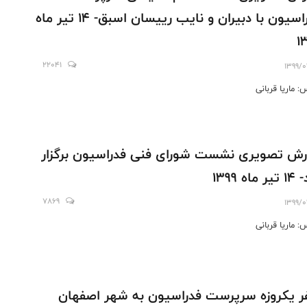
فدراسیون با دبیران و نایب رییسان اسبق- 14 تیر ماه
1
22041
1399/0
: ماریا قربانی
رش تصویری نشست شورای فنی فدراسیون برگزار
ماه 1399
7869
1399/0
: ماریا قربانی
 یکروزه سرپرست فدراسیون به شهر اصفهان