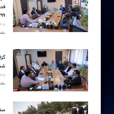
399
4/15
عکاس
گزا
شد- 14 تیر 
4/15
عکاس
سفر