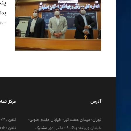
پنج
بدنسا
4/12
آدرس
مرکز تما
تهران- میدان هفت تیر- خیابان مفتح جنوبی-
تلفن : 02188830803
خیابان ورزنده- پلاک 19- دفتر امور مشترک
تلفن : 02188824016