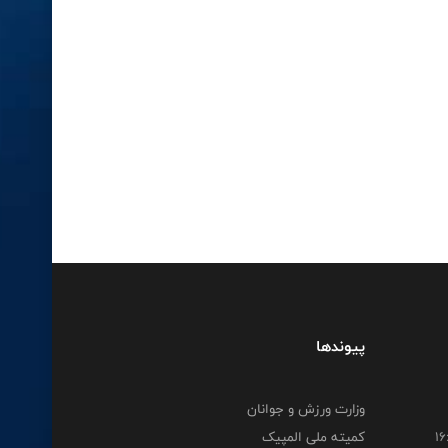
پیوندها
وزارت ورزش و جوانان
کمیته ملی المپیک