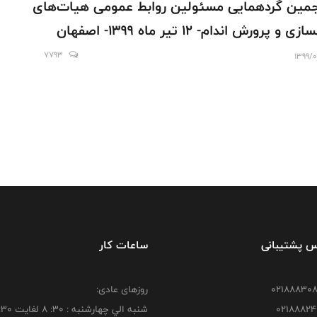
مین گردهمایی مسئولین روابط عمومی هیات‌های
زی و پرورش اندام- 12 تیر ماه 1399- اصفهان
7793
1399/0
س پشتیبانی
ساعات کار
روزهای عادی:
شنبه الي چهارشنبه : 30: 8 لغايت 16:30