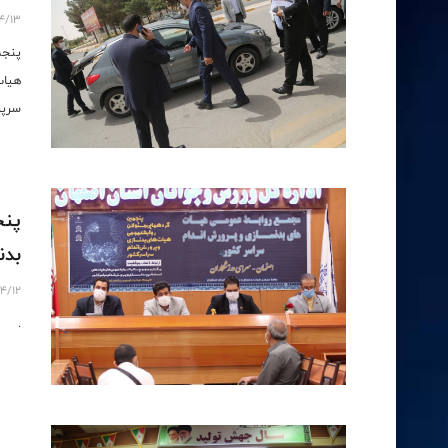
4/13
پنجم
هیات
سرپر
پنج
بدنسا
4/12
.