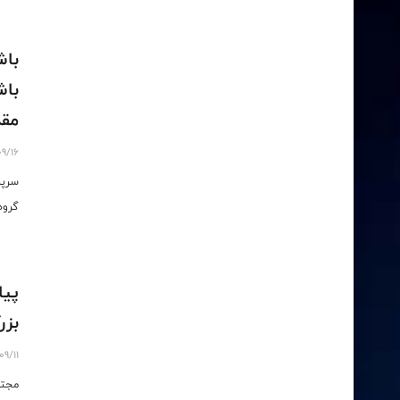
باش
باش
مقد
09/16
سرپر
گروه
پیا
بزر
09/11
مجتب