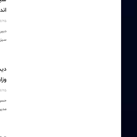
اند
9/25
دبیر
سیزد
دید
وزا
9/25
حسن 
مدیر