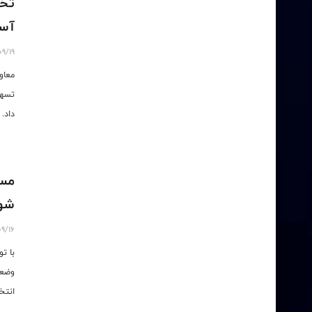
تخص
آسی
09/19
معاو
تسهی
داد.
مسا
شو
09/16
با ت
وضعی
انتخ