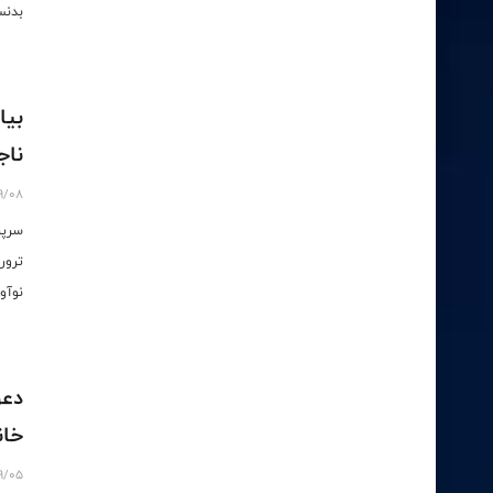
بدنس
بیا
ناج
9/08
سرپر
ترور
نوآو
دعو
خان
9/05