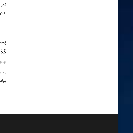
فدرا
با ک
بسی
گذ
9/04
محمد
پیام