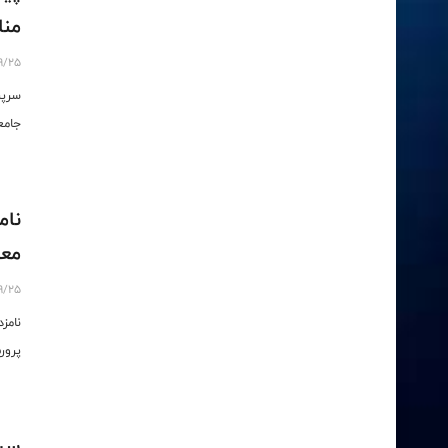
منا
9/25
سرپر
جامع
نام
معر
9/25
نامز
پرور
سیز