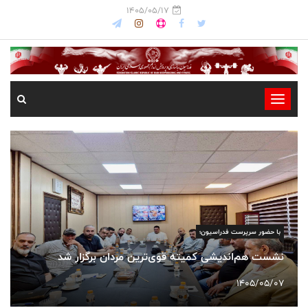
1405/05/17
-
-
-
-
-
-
اسامی نهایی داوطلبان ری
ه قوی‌ترین مردان برگزار شد
اندام اعلام شد
1405/05/14