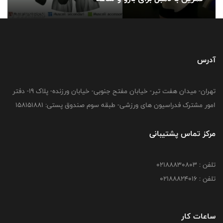
آدرس
تهران- میدان هفت تیر- خیابان مفتح جنوبی- خیابان ورزنده- پلاک 19- دفتر
امور مشترک فدراسیون های ورزشی- طبقه سوم صندوق پستی: 158151881
مرکز تماس پشتیبانی
تلفن : 02188830803
تلفن : 02188824016
ساعات کار