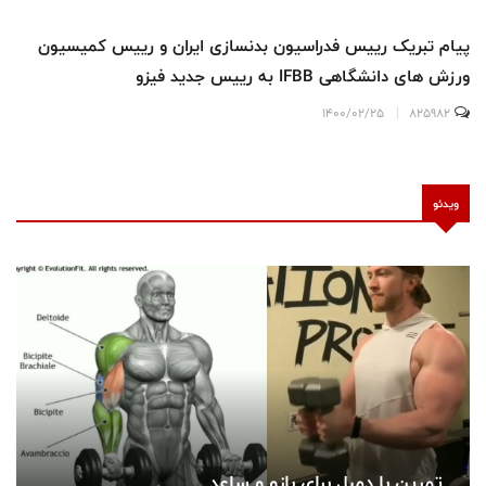
٢طلا و ١ نقره براي تيم ٣ نفره ايران در رقابت هاي بادي كلاسيك
1399/03/16
1108047
ویدئو
تمرین با دمبل برای بازو و ساعد