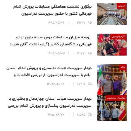
برگزاری نشست هماهنگی مسابقات پرورش اندام
اصفهان
قهرمانی کشور با حضور سرپرست فدراسیون
1405/05/06
41227
ارومیه میزبان مسابقات پرس سینه بدون لوازم
آذربايجان غربي
قهرمانی باشگاه‌های کشور (گرامیداشت آقای شهید
ایران)
1405/05/04
31771
دیدار سرپرست هیات بدنسازی و پرورش اندام استان
ايلام
ایلام با سرپرست فدراسیون؛ از بررسی اقدامات و
برنامه های هیات تا تأکید بر برگزاری مجمع انتخاباتی
1405/04/28
67415
دیدار سرپرست هیأت استان چهارمحال و بختیاری با
چهارمحال و بختياري
سرپرست فدراسیون بدنسازی و پرورش اندام؛ بررسی
عملکرد هیأت و پیگیری برگزاری مجمع انتخاباتی
1405/04/22
81565