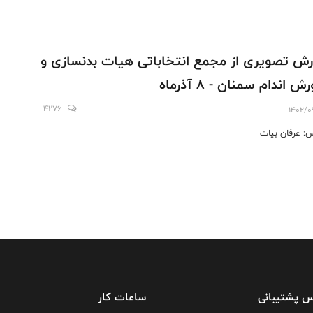
رش تصویری از مجمع انتخاباتی هیات بدنسازی و
ش اندام سمنان - ۸ آذرماه
4276
1402/0
: عرفان بیات
س پشتیبانی
ساعات کار