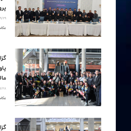
پرور
9/29
عکاس
گزا
پاو
مال
9/28
عکاس
گزا