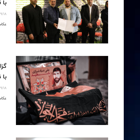
با 
9/18
عكاس
گزا
با 
9/18
عکاس