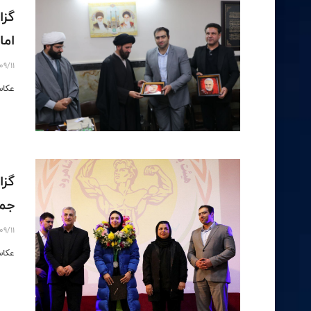
گزا
اما
09/11
عکاس
گزا
جمع
09/11
عکاس