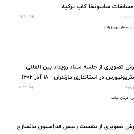
مسابقات سانتونخا کاپ ترکیه
3342
1402/0
: سامان بهروززاده
رش تصويرى از جلسه ستاد رويداد بين المللى
يونيورس در استاندارى مازندران - ١٨ آذر ١٤٠٢
5088
1402/0
: عرفان بيات
رش تصويرى از نشست رييس فدراسيون بدنسازى