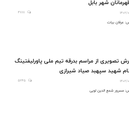
قهرمانان شهر بابل
4781
1402/0
: عرفان بيات
رش تصویری از مراسم بدرقه تیم ملی پاورلیفتینگ
نام شهید سپهبد صیاد شیرازی
5245
1402/0
: مسرور شمع الدین لویی