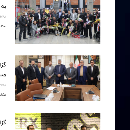
به 
9/28
عکاس
گزا
مستر
9/18
عكاس
گزا