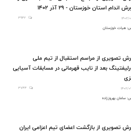
ش اندام استان خوزستان - 29 آذر 1402
3942
1402/0
: هیات خوزستان
رش تصویری از مراسم استقبال از تیم ملی
رلیفتینگ بعد از نایب قهرمانی در مسابقات آسیایی
زی
3744
1402/0
: سامان بهروززاده
رش تصویری از بازگشت اعضای تیم اعزامی ایران