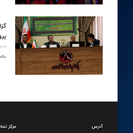
گزا
پرور
9/08
عکاس
آدرس
مرکز تما