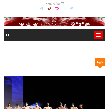
1405/05/15
-
-
-
-
خبرها
-
-