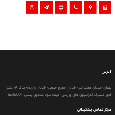
آدرس
تهران- میدان هفت تیر- خیابان مفتح جنوبی- خیابان ورزنده- پلاک 19- دفتر
امور مشترک فدراسیون های ورزشی- طبقه سوم صندوق پستی: 158151881
مرکز تماس پشتیبانی