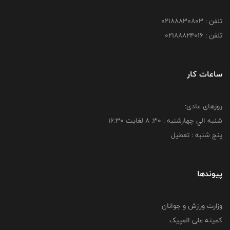
تلفن : 02188830803
تلفن : 02188824016
ساعات کار
روزهای عادی:
شنبه الي چهارشنبه : 30: 8 لغايت 16:30
پنج شنبه : تعطیل
پیوندها
وزارت ورزش و جوانان
کمیته ملی المپیک