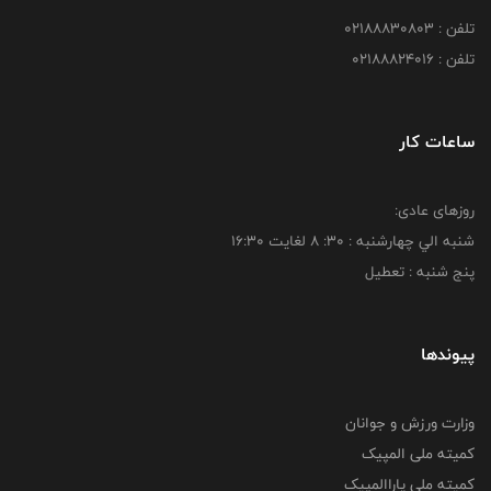
تلفن : 02188830803
تلفن : 02188824016
ساعات کار
روزهای عادی:
شنبه الي چهارشنبه : 30: 8 لغايت 16:30
پنج شنبه : تعطیل
پیوندها
وزارت ورزش و جوانان
کمیته ملی المپیک
کمیته ملی پاراالمپیک