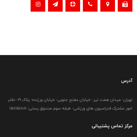
آدرس
تهران- میدان هفت تیر- خیابان مفتح جنوبی- خیابان ورزنده- پلاک 19- دفتر
امور مشترک فدراسیون های ورزشی- طبقه سوم صندوق پستی: 158151881
مرکز تماس پشتیبانی