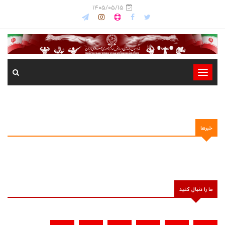
1405/05/15
-
-
-
-
خبرها
-
-
ما را دنبال کنید