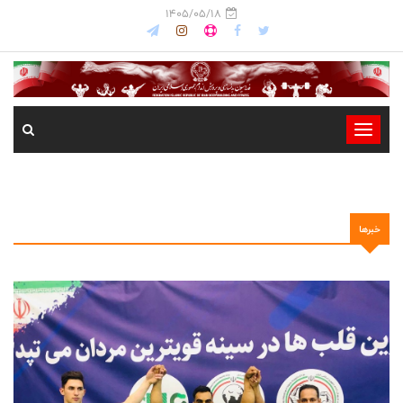
1405/05/18
-
-
-
-
خبرها
-
-