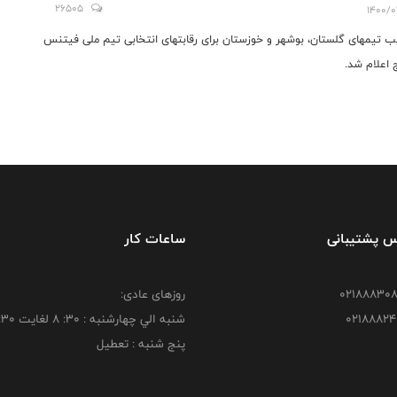
26505
1400/0
ب تیمهای گلستان، بوشهر و خوزستان برای رقابتهای انتخابی تیم ملی فیتنس
 اعلام شد.
س پشتیبانی
ساعات کار
روزهای عادی:
شنبه الي چهارشنبه : 30: 8 لغايت 16:30
پنج شنبه : تعطیل