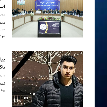
است
8/28
مجمع
سرپر
هیئت
پیا
ناگ
0/09
فدرا
بوشه