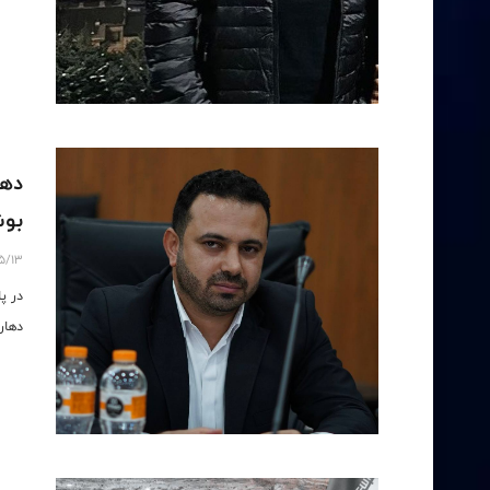
دها
بوش
5/13
در پ
دهار