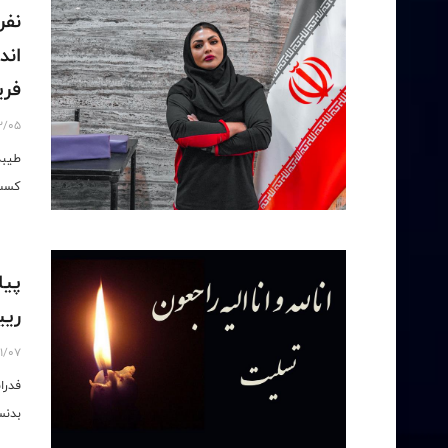
نفر
فری
2/05
کسب 
پیا
ریی
1/07
فدرا
بدنس