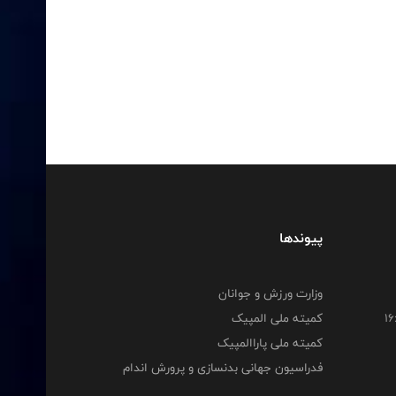
پیوندها
وزارت ورزش و جوانان
کمیته ملی المپیک
کمیته ملی پاراالمپیک
فدراسیون جهانی بدنسازی و پرورش اندام