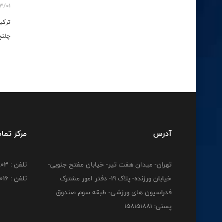
3/01
ترکی
چلنج
آدرس
مرکز تما
تهران- میدان هفت تیر- خیابان مفتح جنوبی-
تلفن : 02188830803
خیابان ورزنده- پلاک 19- دفتر امور مشترک
تلفن : 02188824016
فدراسیون های ورزشی- طبقه سوم صندوق
پستی: 158151881