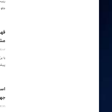
رییس
جلو 
قهر
مش
9/02
با ب
پیشک
است
جها
4/21