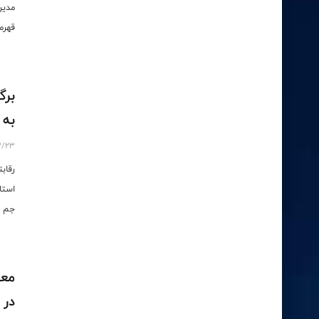
مدیر
قهرم
برگ
به 
3/23
رقاب
استا
جم ب
معر
در 