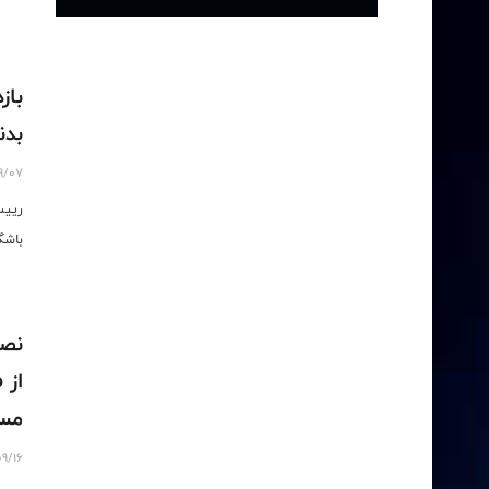
باز
بدن
9/07
رییس
باشگ
نصر
از 
مسا
09/16