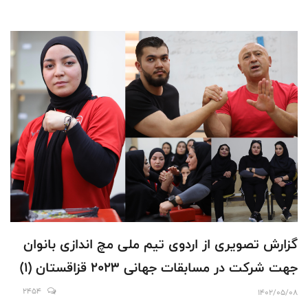
گزارش تصویری از اردوى تيم ملى مچ اندازى بانوان
جهت شركت در مسابقات جهانى ٢٠٢٣ قزاقستان (۱)
2454
1402/05/08