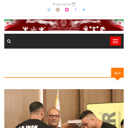
1405/05/18
-
-
-
-
خبرها
-
-