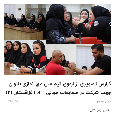
گزارش تصویری از اردوى تيم ملى مچ اندازى بانوان
جهت شركت در مسابقات جهانى ٢٠٢٣ قزاقستان (۲)
2116
1402/05/08
عکاس: زهرا نظری