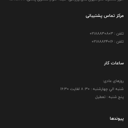
مرکز تماس پشتیبانی
تلفن : 02188830803
تلفن : 02188824016
ساعات کار
روزهای عادی:
شنبه الي چهارشنبه : 30: 8 لغايت 16:30
پنج شنبه : تعطیل
پیوندها