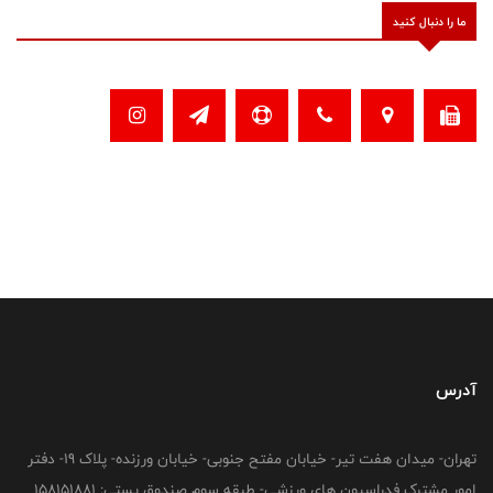
ما را دنبال کنید
آدرس
تهران- میدان هفت تیر- خیابان مفتح جنوبی- خیابان ورزنده- پلاک 19- دفتر
امور مشترک فدراسیون های ورزشی- طبقه سوم صندوق پستی: 158151881