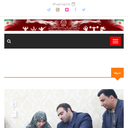
1405/05/18
-
-
-
-
خبرها
-
-