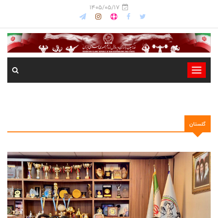
1405/05/17
-
-
-
-
گلستان
-
-