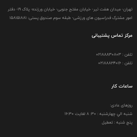
تهران- میدان هفت تیر- خیابان مفتح جنوبی- خیابان ورزنده- پلاک 19- دفتر
امور مشترک فدراسیون های ورزشی- طبقه سوم صندوق پستی: 158151881
مرکز تماس پشتیبانی
تلفن : 02188830803
تلفن : 02188824016
ساعات کار
روزهای عادی:
شنبه الي چهارشنبه : 30: 8 لغايت 16:30
پنج شنبه : تعطیل