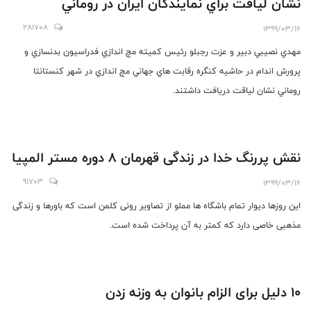
نشان لياقت براي نمايندگان ايران در روماني
281708
1399/03/16
مهدي نصيبي دبير و عزت رجبلو رئيس كميته مچ اندازي فدراسيون بدنسازي و
پرورش اندام در حاشيه كنگره رقابت هاي جهاني مچ اندازي در شهر كنستانتا
روماني نشان لياقت دريافت داشتند.
نقش پررنگ خدا در زندگی قهرمان 8 دوره مستر المپيا
91703
1399/03/16
این روزها دیوار تمام باشگاه ها مملو از تصاویر رونی کلمن است که باورها و زندگی
مذهبی خاصی دارد که کمتر به آن پرداخت شده است.
10 دلیل برای الزام بانوان به وزنه زدن