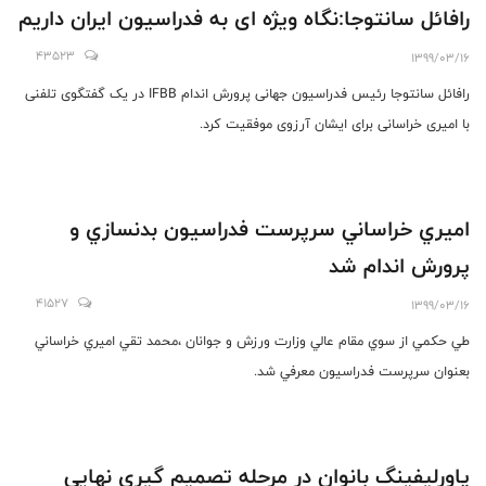
رافائل سانتوجا:نگاه ویژه ای به فدراسیون ایران داریم
43523
1399/03/16
رافائل سانتوجا رئیس فدراسیون جهانی پرورش اندام IFBB در یک گفتگوی تلفنی
با امیری خراسانی برای ایشان آرزوی موفقیت کرد.
اميري خراساني سرپرست فدراسيون بدنسازي و
پرورش اندام شد
41527
1399/03/16
طي حكمي از سوي مقام عالي وزارت ورزش و جوانان ،محمد تقي اميري خراساني
بعنوان سرپرست فدراسيون معرفي شد.
پاورليفينگ بانوان در مرحله تصميم گيري نهايي