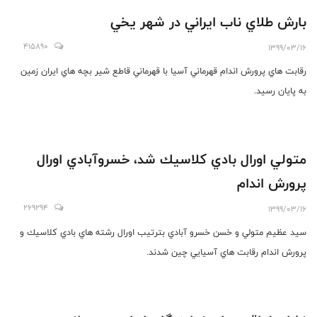
بارش طلاي ناب ايراني در شهر يخي
415890
1399/03/16
رقابت هاي پرورش اندام قهرماني آسيا با قهرماني قاطع شير بچه هاي ايران زمين
به پايان رسيد.
متولي اورال بادي كلاسيك شد، خسروآبادي اورال
پرورش اندام
269294
1399/03/16
سيد عظيم متولي و خسن خسرو آبادي بترتيب اورال رشته هاي بادي كلاسيك و
پرورش اندام رقابت هاي آسيايي چين شدند.