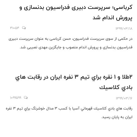
کرباسی؛ سرپرست دبیری فدراسیون بدنسازی و
پرورش اندام شد
41054
1399/03/18
در حکمی از سوی سرپرست فدراسیون، حسن کرباسی به عنوان سرپرست دبیری
فدراسیون بدنسازی و پرورش اندام منصوب و جایگزین مهدی نصیبی شد.
٢طلا و ١ نقره براي تيم ٣ نفره ايران در رقابت هاي
بادي كلاسيك
1099599
1399/03/16
رقابت هاي بادي كلاسيك قهرماني آسيا با كسب ٣ مدال خوشرنگ براي تيم ٣ نفره
ايران به پايان رسيد.