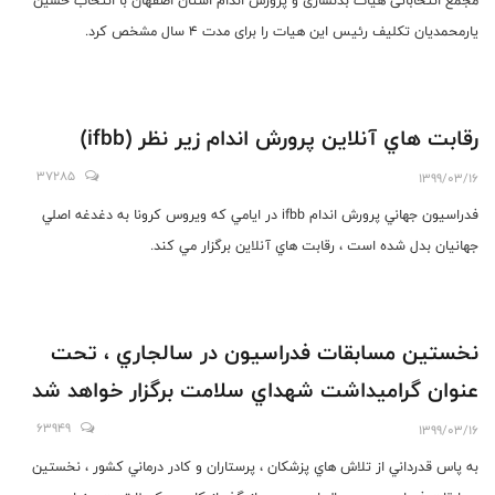
مجمع انتخاباتی هیات بدنسازی و پرورش اندام استان اصفهان با انتخاب حسین
یارمحمدیان تکلیف رئیس این هیات را برای مدت 4 سال مشخص کرد.
رقابت هاي آنلاين پرورش اندام زير نظر (ifbb)
37285
1399/03/16
فدراسيون جهاني پرورش اندام ifbb در ايامي كه ويروس كرونا به دغدغه اصلي
جهانيان بدل شده است ، رقابت هاي آنلاين برگزار مي كند.
نخستين مسابقات فدراسيون در سالجاري ، تحت
عنوان گراميداشت شهداي سلامت برگزار خواهد شد
63949
1399/03/16
به پاس قدرداني از تلاش هاي پزشكان ، پرستاران و كادر درماني كشور ، نخستين