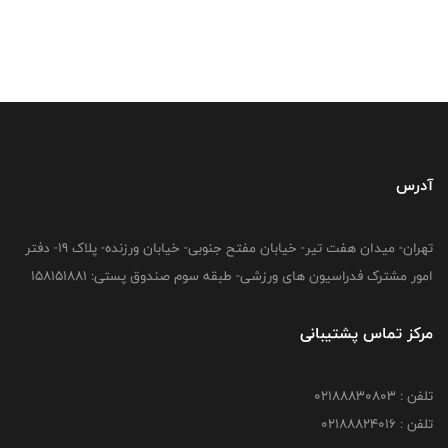
آدرس
تهران- میدان هفت تیر- خیابان مفتح جنوبی- خیابان ورزنده- پلاک 19- دفتر
امور مشترک فدراسیون های ورزشی- طبقه سوم صندوق پستی: 158151881
مرکز تماس پشتیبانی
تلفن : 02188830803
تلفن : 02188824016