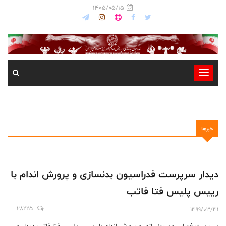
1405/05/15
-
-
-
-
خبرها
-
-
دیدار سرپرست فدراسیون بدنسازی و پرورش اندام با
رییس پلیس فتا فاتب
28225
1399/03/31