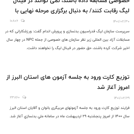
خصوصی مسابقه داده باشند، نمی توانند در فینال
لیگ رقابت کنند/ به دنبال برگزاری مرحله نهایی با
حضور تماشاگران هستیم
10806
1401/02/30
سرپرست سازمان لیگ فدراسیون بدنسازی و پرورش اندام گفت: ورزشکارانی که در
مسابقات آزاد بین المللی زیر نظر سازمان های خصوصی از جمله NPC در چهار سال
اخیر شرکت کرده باشند، حق حضور در فینال لیگ را نخواهند داشت.
توزیع کارت ورود به جلسه آزمون های استان البرز از
امروز آغاز شد
23860
1401/02/29
فرایند توزیع کارت ورود به جلسه آزمونهای مربیگری بانوان و آقایان استان البرز
سال 1400 از امروز پنجشنبه 29 اردیبهشت ماه در سامانه ملي بدنسازي آغاز شد.