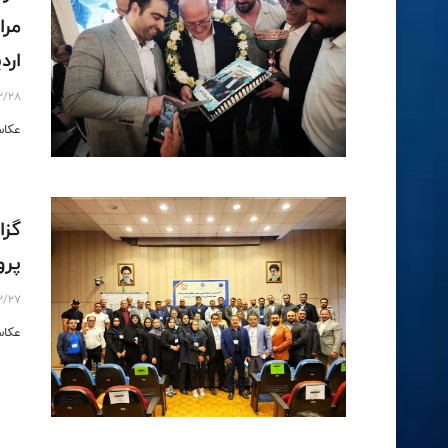
اردي
2/28
عكاس
گزا
پرور
2/27
عكاس