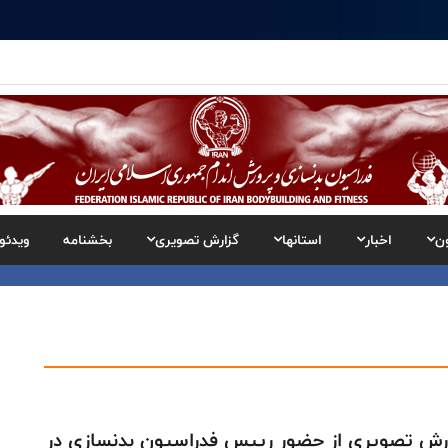
ن
اخبار
استانها
گزارش تصویری
بخشنامه
ویدئو
رش تصويرى از حضور رييس فدراسيون بدنسازى در