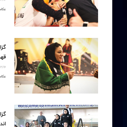
عکاس
گزا
قهرمانی
2/16
عکاس
گزا
انداز