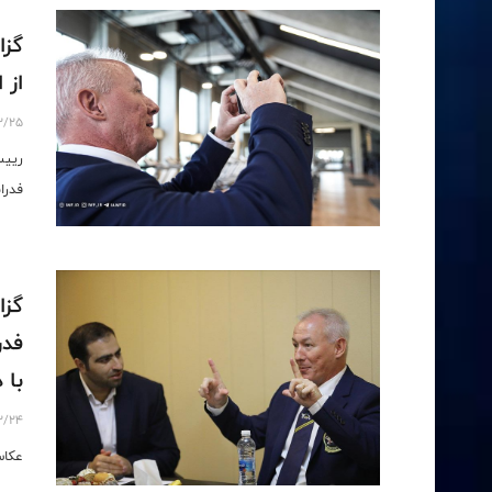
از 
2/25
رییس
فدرا
گزا
فدر
با 
2/24
عکاس