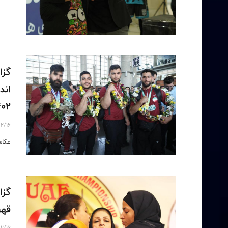
گزا
402
2/16
عکاس
گزا
قهرمانی
2/16