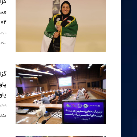
گزا
402
02/11
عکاس
گزا
پاو
پاو
2/09
عکاس