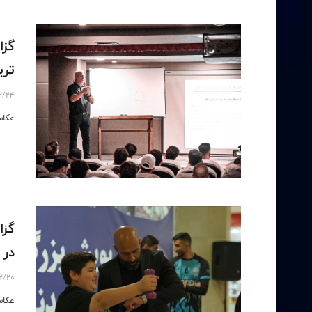
گزا
تری
2/24
عکاس
گزا
در م
2/20
عکاس