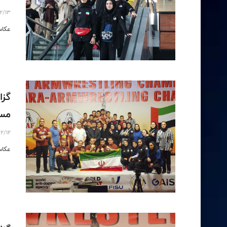
2/13
عکاس
گزا
مساب
2/12
عکاس