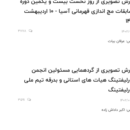
رش تصویری از روز نخست بیست و یکمین دوره
مسابقات مچ اندازی قهرمانی آسیا - 10 اردیبهشت
1
4778
1402/
: عرفان بیات
رش تصویری از گردهمایی مسئولین انجمن
رلیفتینگ هیات های استانی و بدرقه تیم ملی
رلیفتینگ
3591
1402/0
: اکبر داداش زاده