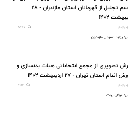
مراسم تجليل از قهرمانان استان مازندران - ٢٨
بهشت ١٤٠٢
5420
1402/0
: روابط عمومى مازندران
رش تصويرى از مجمع انتخاباتى هيات بدنسازى و
ش اندام استان تهران - ٢٧ ارديبهشت ١٤٠٢
4196
1402/0
: عرفان بيات