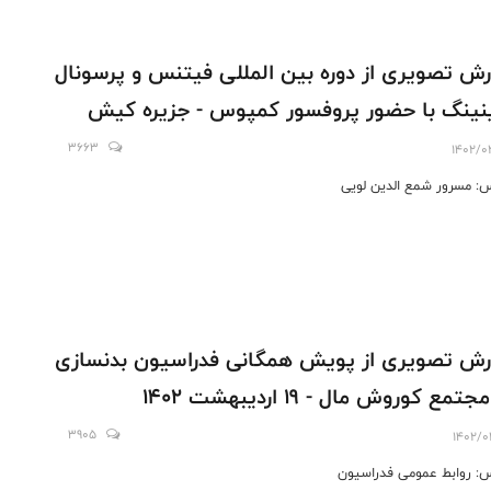
رش تصویری از دوره بین المللی فیتنس و پرسونال
نینگ با حضور پروفسور کمپوس - جزیره کیش
3663
1402/0
: مسرور شمع الدین لویی
رش تصویری از پویش همگانی فدراسیون بدنسازی
جتمع کوروش مال - 19 اردیبهشت 1402
3905
1402/0
: روابط عمومی فدراسیون