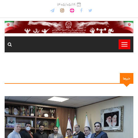
1405/05/19
-
-
-
-
خبرها
-
-