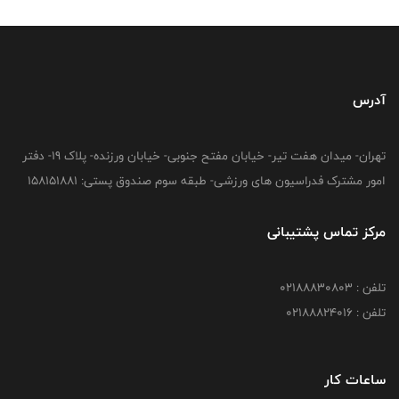
آدرس
تهران- میدان هفت تیر- خیابان مفتح جنوبی- خیابان ورزنده- پلاک 19- دفتر
امور مشترک فدراسیون های ورزشی- طبقه سوم صندوق پستی: 158151881
مرکز تماس پشتیبانی
تلفن : 02188830803
تلفن : 02188824016
ساعات کار