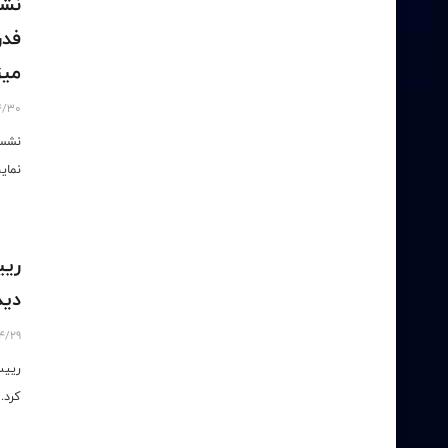
نشس
فدر
میز
4/30
نشست
نمای
ریی
دید
4/29
رییس
کرد.