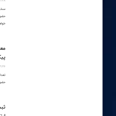
4/28
سخنگ
خواه
معر
پیک
4/26
تعدا
حضور
ثبت
ارت