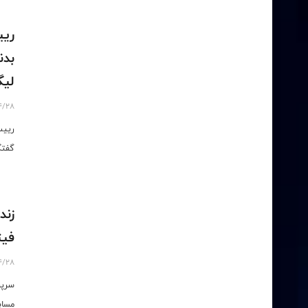
ریی
بدن
لیگ
4/28
رییس
گفتگ
زند
فیت
4/28
سرپر
مساب