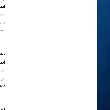
اند
4/31
نشست
اعضا
دهم
اند
4/31
طی ح
فدرا
اهد