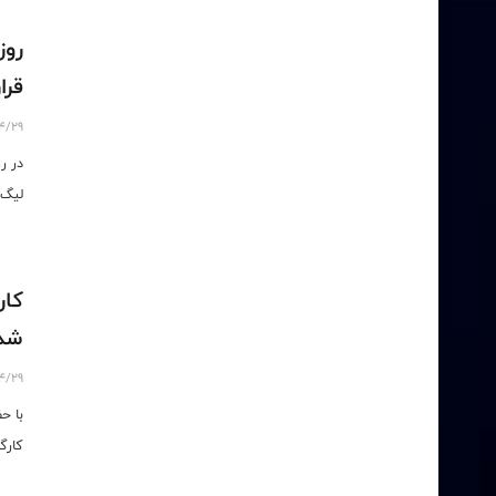
روز
قرا
4/29
در ر
لیگ 
کار
شد/
4/29
با ح
کارگ