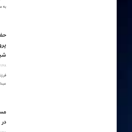
به م
حضو
پرو
شیر
4/28
فرزن
عبدا
مسا
در 