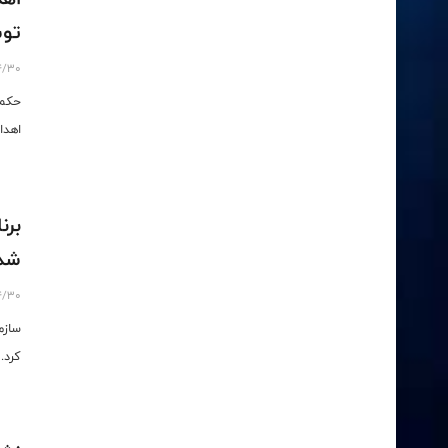
توس
4/30
حکم 
اهدا
برن
شد/ 5 مرداد، آغاز 
4/30
سازم
کرد.