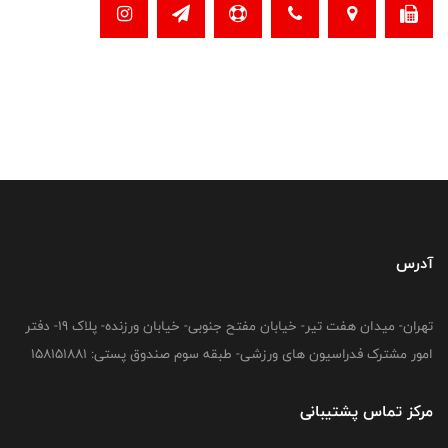
آدرس
تهران- میدان هفت تیر- خیابان مفتح جنوبی- خیابان ورزنده- پلاک 19- دفتر
امور مشترک فدراسیون های ورزشی- طبقه سوم صندوق پستی: 158151881
مرکز تماس پشتیبانی