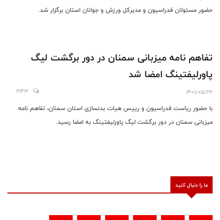
حضور مسئولان فدراسیون و مدیرکل ورزش و جوانان استان برگزار شد.
تفاهم نامه ميزبانى سمنان در دور برگشت ليگ
پاورليفتينگ امضا شد
21412
1401/05/26
با حضور رياست فدراسيون و رييس هيات بدنسازى استان سمنان، تفاهم نامه
ميزبانى سمنان در دور برگشت ليگ پاورليفتينگ به امضا رسيد.
ما را دنبال کنید