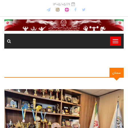
1405/05/19
-
-
-
-
سمنان
-
-