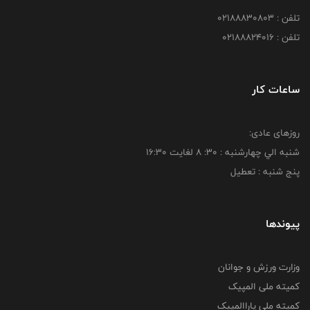
تلفن : 02188830803
تلفن : 02188824016
ساعات کار
روزهای عادی:
شنبه الي چهارشنبه : 30: 8 لغايت 16:30
پنج شنبه : تعطیل
پیوندها
وزارت ورزش و جوانان
کمیته ملی المپیک
کمیته ملی پاراالمپیک