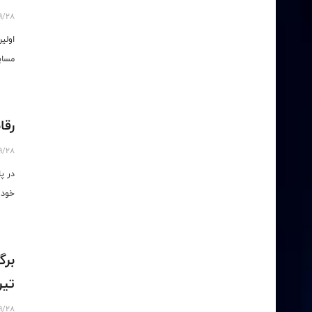
9/28
اولی
مساب
رقا
9/28
در پ
خود 
برگ
تیرما
9/28