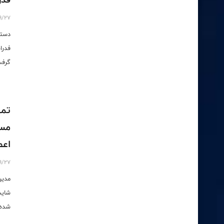
9/27
دستو
فدرا
گرفت
تمه
مسا
اعط
9/27
مدیر
شایس
شده