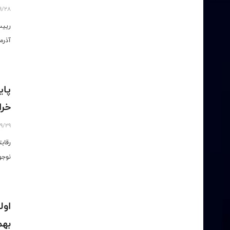
9/28
آذرم
پای
خرا
9/29
رقاب
نوجو
اول
بهم