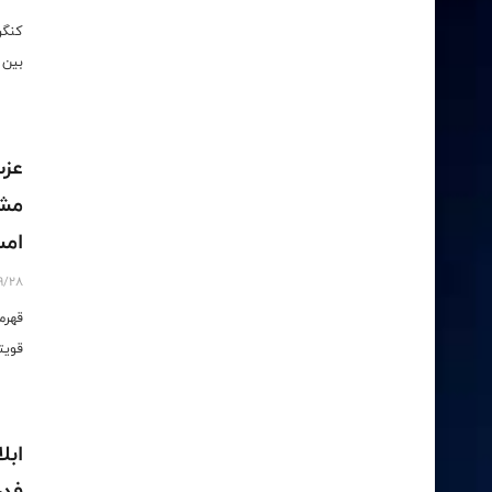
بین 
عزت
مشو
امس
9/28
قهرم
قویت
ابل
فدر