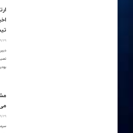
ارت
اخی
تیم
9/29
دبیر
نصیر
بودی
مشا
می‌
9/29
سرمر