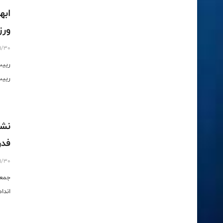
ابه
ورز
9/30
رییس
رییس
نشس
فدر
9/30
جمعی
اندا