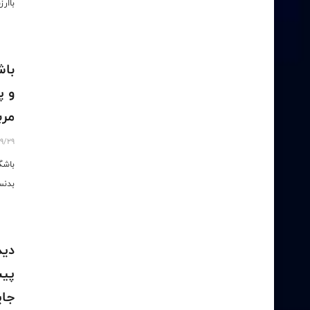
باار
باش
مرب
9/29
باشگ
بدنس
دید
پیش
جای