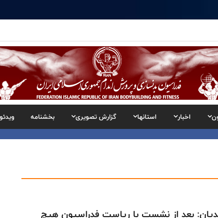
ن
اخبار
استانها
گزارش تصویری
بخشنامه
ویدئو
یان: بعد از نشست با ریاست فدراسیون هیچ