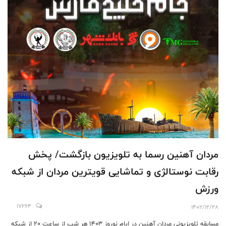
مردان آهنین رسما به تلویزیون بازگشت/ پخش
رقابت نوستالژی و تماشایی قویترین مردان از شبکه
ورزش
17264
1402/12/28
مسابقه تلویزیونی مردان آهنین در ایام نوروز 1403 هر شب از ساعت 20 از شبکه