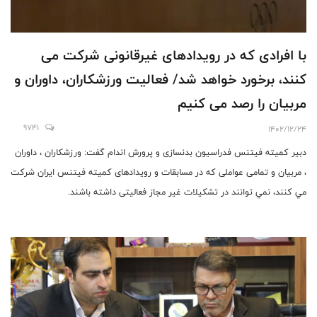
با افرادی که در رویدادهای غیرقانونی شرکت می
کنند، برخورد خواهد شد/ فعالیت ورزشکاران، داوران و
مربیان را رصد می کنیم
9741
1402/12/24
دبير كميته فيتنس فدراسيون بدنسازی و پرورش اندام گفت: ورزشكاران ، داوران
، مربيان و تمامی عواملی كه در مسابقات و رويدادهاى كميته فيتنس ايران شركت
مي كنند، نمي توانند در تشكيلات غير مجاز فعاليتى داشته باشند.