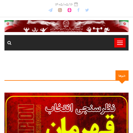
1405/05/16
-
-
-
-
خبرها
-
-