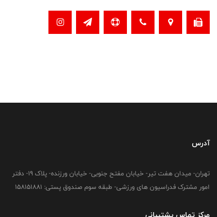
آدرس
تهران- میدان هفت تیر- خیابان مفتح جنوبی- خیابان ورزنده- پلاک 19- دفتر
امور مشترک فدراسیون های ورزشی- طبقه سوم صندوق پستی: 158151881
مرکز تماس پشتیبانی