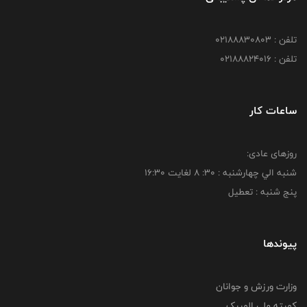
تلفن : 02188830803
تلفن : 02188824016
ساعات کار
روزهای عادی:
شنبه الي چهارشنبه : 30: 8 لغايت 16:30
پنج شنبه : تعطیل
پیوندها
وزارت ورزش و جوانان
کمیته ملی المپیک