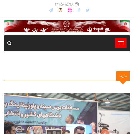
1405/05/18
-
-
-
-
خبرها
-
-