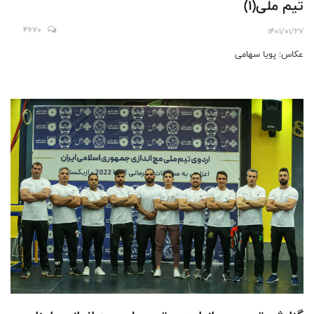
تیم ملی(1)
4670
1401/01/27
عکاس: پویا سهامی