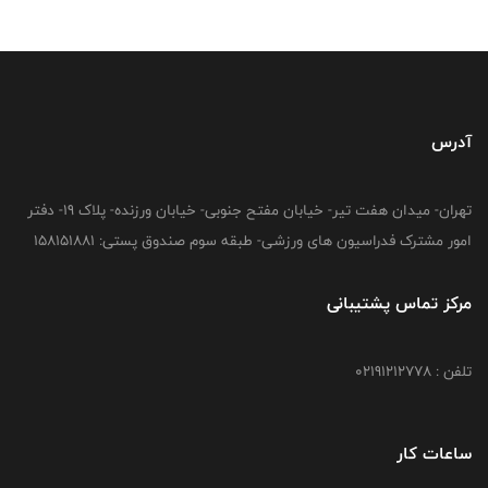
آدرس
تهران- میدان هفت تیر- خیابان مفتح جنوبی- خیابان ورزنده- پلاک 19- دفتر
امور مشترک فدراسیون های ورزشی- طبقه سوم صندوق پستی: 158151881
مرکز تماس پشتیبانی
تلفن : 02191212778
ساعات کار