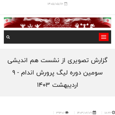
1405/05/16
-
-
-
گزارش تصویری از نشست هم اندیشی
-
-
سومین دوره لیگ پرورش اندام - 9
-
اردیبهشت 1403
39301
1403/02/09
18:26