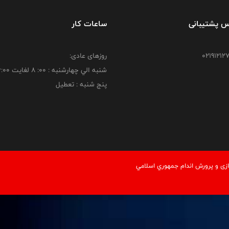
س پشتیبانی
ساعات کار
روزهای عادی:
شنبه الي چهارشنبه : 00: 8 لغايت 16:00
پنج شنبه : تعطیل
زی و پرورش اندام جمهوري اسلامي