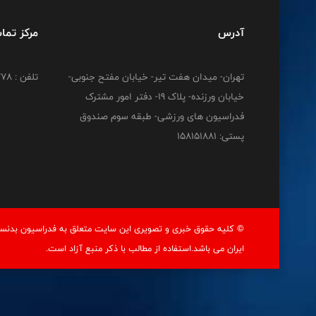
آدرس
مرکز تما
تهران- میدان هفت تیر- خیابان مفتح جنوبی-
تلفن : 02191212778
خیابان ورزنده- پلاک 19- دفتر امور مشترک
فدراسیون های ورزشی- طبقه سوم صندوق
پستی: 158151881
© کليه حقوق خبری و تصويری اين سايت متعلق به فدراسيون بدنسا
ايران می باشد.استفاده از مطالب با ذكر منبع آزاد است.