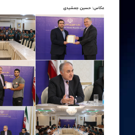
عکاس: حسین جمشیدی