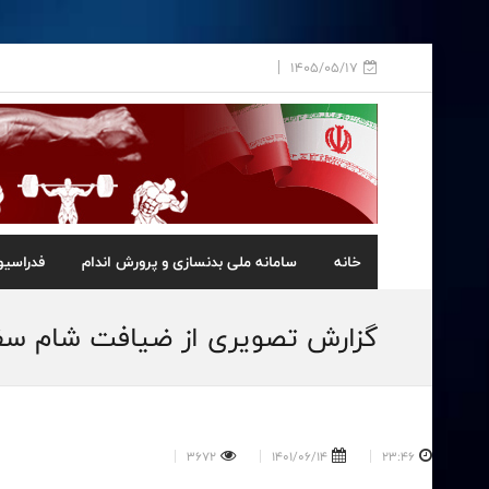
1405/05/17
خانه
سامانه ملی بدنسازی و پرورش اندام
فدراسیو
گزارش تصویری از ضیافت شام سفیر
3672
1401/06/14
23:46