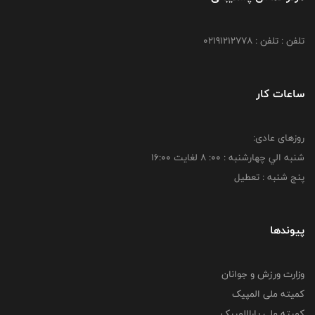
تلفن : تلفن : 02191212778
ساعات کار
روزهای عادی:
شنبه الي چهارشنبه : 00: 8 لغايت 16:00
پنج شنبه : تعطیل
پیوندها
وزارت ورزش و جوانان
کمیته ملی المپیک
کمیته ملی پاراالمپیک