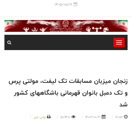
1405/05/16
-
-
-
-
-
زنجان میزبان مسابقات تک لیفت، مولتی پرس
-
و تک دمبل بانوان قهرمانی باشگاههای کشور
شد
17:52
1403/10/21
50938
چاپ خبر