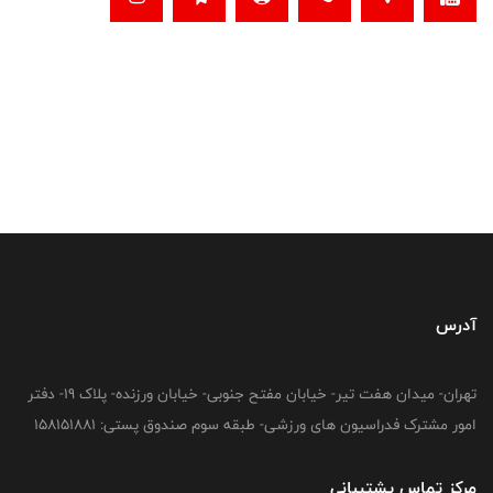
آدرس
تهران- میدان هفت تیر- خیابان مفتح جنوبی- خیابان ورزنده- پلاک 19- دفتر
امور مشترک فدراسیون های ورزشی- طبقه سوم صندوق پستی: 158151881
مرکز تماس پشتیبانی