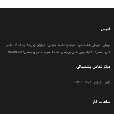
آدرس
تهران- میدان هفت تیر- خیابان مفتح جنوبی- خیابان ورزنده- پلاک 19- دفتر
امور مشترک فدراسیون های ورزشی- طبقه سوم صندوق پستی: 158151881
مرکز تماس پشتیبانی
تلفن : تلفن : 02191212778
ساعات کار