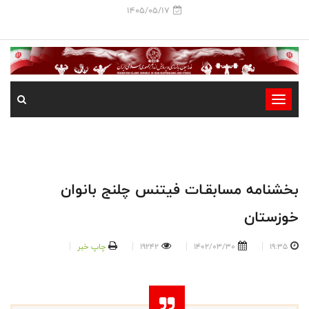
1405/05/17
-
-
-
-
-
بخشنامه مسابقـات فیتنس چلنج بانوان
-
خوزستان
19:35
1402/03/30
19242
چاپ خبر