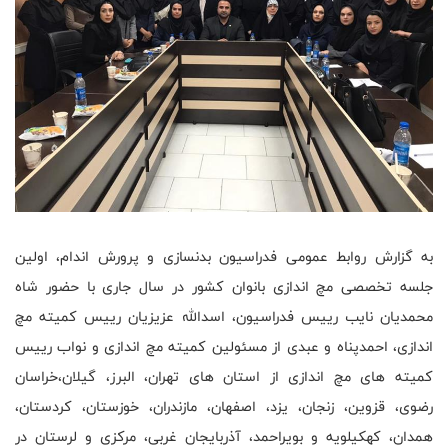
به گزارش روابط عمومی فدراسیون بدنسازی و پرورش اندام، اولین
جلسه تخصصی مچ اندازی بانوان کشور در سال جاری با حضور شاه
محمدیان نایب رییس فدراسیون، اسدالله عزیزیان رییس کمیته مچ
اندازی، احمدپناه و عبدى از مسئولین کمیته مچ اندازی و نواب رییس
کمیته های مچ اندازی از استان های تهران، البرز، گیلان،خراسان
رضوی، قزوین، زنجان، یزد، اصفهان، مازندران، خوزستان، کردستان،
همدان، کهکیلویه و بویراحمد، آذربایجان غربی، مرکزی و لرستان در