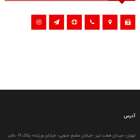
آدرس
تهران- میدان هفت تیر- خیابان مفتح جنوبی- خیابان ورزنده- پلاک 19- دفتر