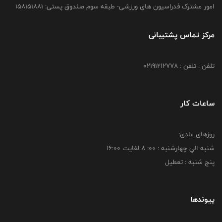
امور مشترک فدراسیون های ورزشی- طبقه سوم صندوق پستی: 158151881
مرکز تماس پشتیبانی
تلفن : تلفن : 02191212778
ساعات کار
روزهای عادی:
شنبه الي چهارشنبه : 00: 8 لغايت 16:00
پنج شنبه : تعطیل
پیوندها