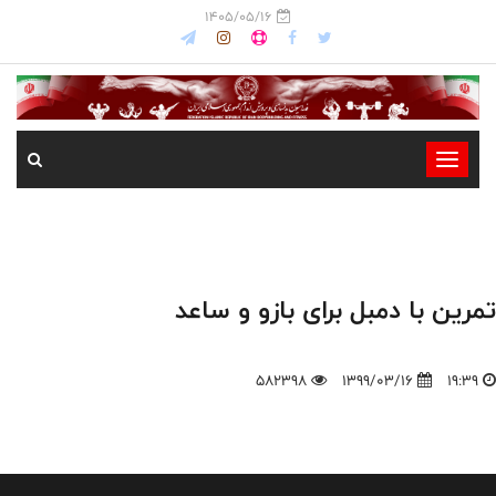
1405/05/16
-
-
-
-
-
تمرین با دمبل برای بازو و ساعد
-
582398
1399/03/16
19:39