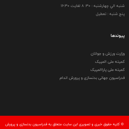
شنبه الي چهارشنبه : 30: 8 لغايت 16:30
پنج شنبه : تعطیل
پیوندها
وزارت ورزش و جوانان
کمیته ملی المپیک
کمیته ملی پاراالمپیک
فدراسیون جهانی بدنسازی و پرورش اندام
© کليه حقوق خبری و تصويری اين سايت متعلق به فدراسيون بدنسازی و پرورش