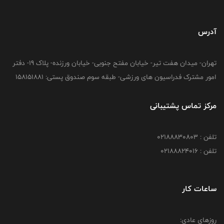
آدرس
تهران- میدان هفت تیر- خیابان مفتح جنوبی- خیابان ورزنده- پلاک 19- دفتر
امور مشترک فدراسیون های ورزشی- طبقه سوم صندوق پستی: 158151881
مرکز تماس پشتیبانی
تلفن : 02188830803
تلفن : 02188824016
ساعات کار
روزهای عادی: