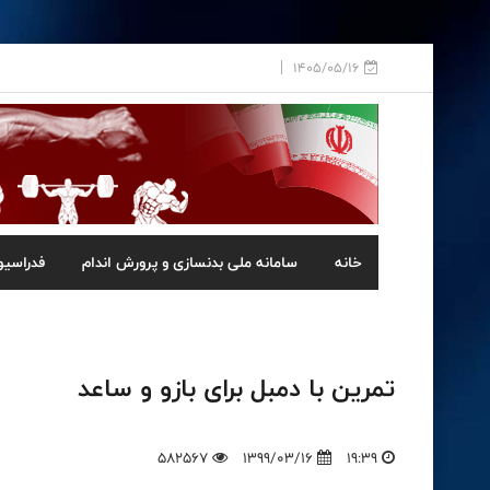
1405/05/16
خانه
سامانه ملی بدنسازی و پرورش اندام
فدراسیو
تمرین با دمبل برای بازو و ساعد
582567
1399/03/16
19:39