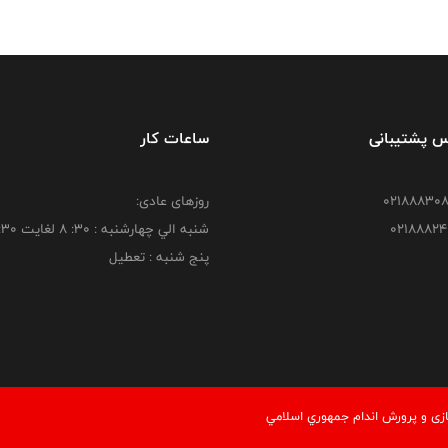
س پشتیبانی
ساعات کار
روزهای عادی:
شنبه الي چهارشنبه : 30: 8 لغايت 16:30
پنج شنبه : تعطیل
زی و پرورش اندام جمهوري اسلامي