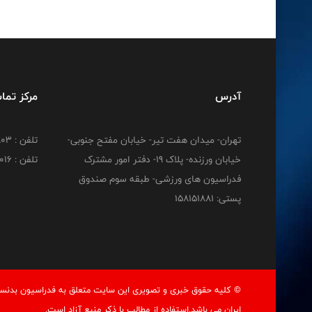
آدرس
مرکز تما
تهران- میدان هفت تیر- خیابان مفتح جنوبی-
تلفن : 02188830803
خیابان ورزنده- پلاک 19- دفتر امور مشترک
تلفن : 02188824016
فدراسیون های ورزشی- طبقه سوم صندوق
پستی: 158151881
© کليه حقوق خبری و تصويری اين سايت متعلق به فدراسيون بدنسا
ايران می باشد.استفاده از مطالب با ذكر منبع آزاد است.