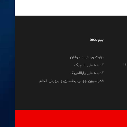
پیوندها
وزارت ورزش و جوانان
کمیته ملی المپیک
کمیته ملی پاراالمپیک
فدراسیون جهانی بدنسازی و پرورش اندام