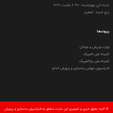
شنبه الي چهارشنبه : 30: 8 لغايت 16:30
پنج شنبه : تعطیل
پیوندها
وزارت ورزش و جوانان
کمیته ملی المپیک
کمیته ملی پاراالمپیک
فدراسیون جهانی بدنسازی و پرورش اندام
© کليه حقوق خبری و تصويری اين سايت متعلق به فدراسيون بدنسازی و پرورش