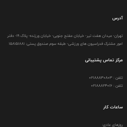
آدرس
تهران- میدان هفت تیر- خیابان مفتح جنوبی- خیابان ورزنده- پلاک 19- دفتر
امور مشترک فدراسیون های ورزشی- طبقه سوم صندوق پستی: 158151881
مرکز تماس پشتیبانی
تلفن : 02188830803
تلفن : 02188824016
ساعات کار
روزهای عادی: