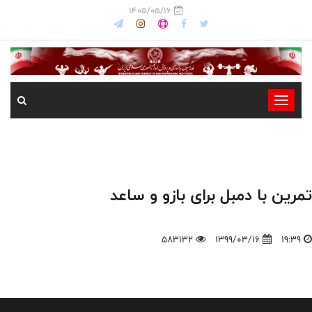
1405/05/16
-
-
-
-
-
تمرین با دمبل برای بازو و ساعد
-
583132
1399/03/16
19:39