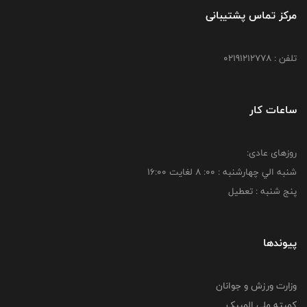
مرکز تماس پشتیبانی
تلفن : 02191212778
ساعات کار
روزهای عادی:
شنبه الي چهارشنبه : 00: 8 لغايت 16:00
پنج شنبه : تعطیل
پیوندها
وزارت ورزش و جوانان
کمیته ملی المپیک