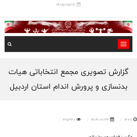
1405/05/17
-
-
-
گزارش تصویری مجمع انتخاباتی هیات
-
-
بدنسازی و پرورش اندام استان اردبیل
-
225348
1404/06/23
14:28
عکس: فدراسیون بدنسازی