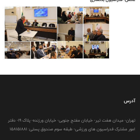
آدرس
تهران- میدان هفت تیر- خیابان مفتح جنوبی- خیابان ورزنده- پلاک 19- دفتر
امور مشترک فدراسیون های ورزشی- طبقه سوم صندوق پستی: 158151881