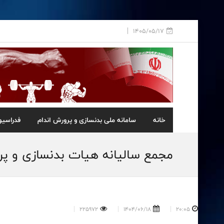
1405/05/17
خانه
سامانه ملی بدنسازی و پرورش اندام
فدراسیو
مجمع سالیانه هیات بدنسازی و پرو
225972
1404/06/18
20:05