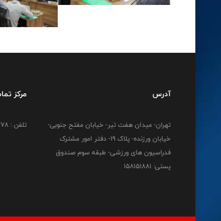
آدرس
مرکز تما
تهران- میدان هفت تیر- خیابان مفتح جنوبی-
تلفن : 02191212778
خیابان ورزنده- پلاک 19- دفتر امور مشترک
فدراسیون های ورزشی- طبقه سوم صندوق
پستی: 158151881