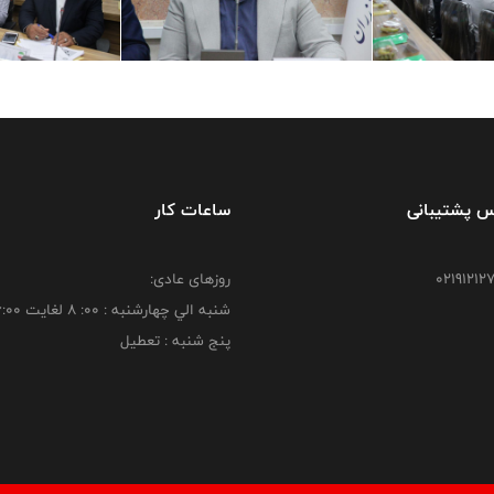
س پشتیبانی
ساعات کار
روزهای عادی:
شنبه الي چهارشنبه : 00: 8 لغايت 16:00
پنج شنبه : تعطیل