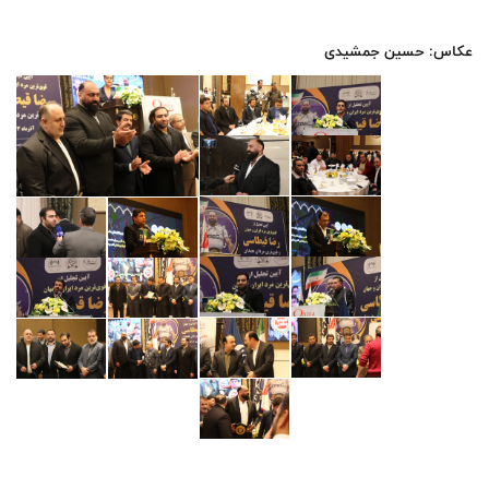
عکاس: حسین جمشیدی