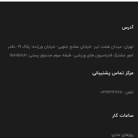
آدرس
تهران- میدان هفت تیر- خیابان مفتح جنوبی- خیابان ورزنده- پلاک 19- دفتر
امور مشترک فدراسیون های ورزشی- طبقه سوم صندوق پستی: 158151881
مرکز تماس پشتیبانی
تلفن : 02191212778
ساعات کار
روزهای عادی: