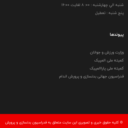
شنبه الي چهارشنبه : 00: 8 لغايت 16:00
پنج شنبه : تعطیل
پیوندها
وزارت ورزش و جوانان
کمیته ملی المپیک
کمیته ملی پاراالمپیک
فدراسیون جهانی بدنسازی و پرورش اندام
© کليه حقوق خبری و تصويری اين سايت متعلق به فدراسيون بدنسازی و پرورش