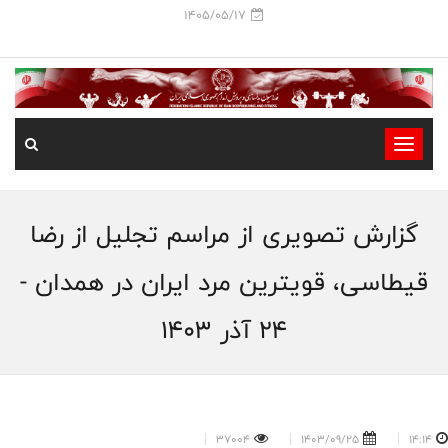
1405/05/17
-
-
-
گزارش تصویری از مراسم تجلیل از رضا
-
-
قیطاسی، قویترین مرد ایران در همدان -
-
24 آذر 1403
37004
1403/09/25
14:14