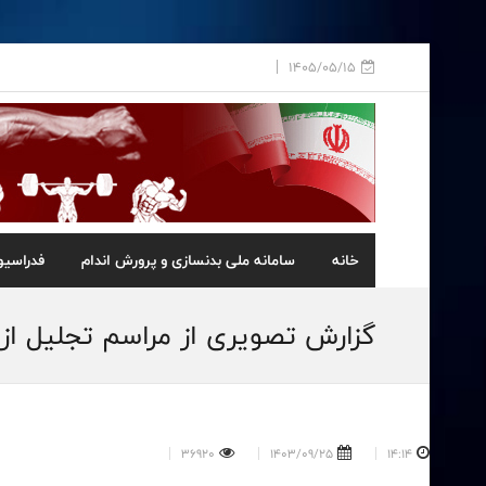
1405/05/15
خانه
سامانه ملی بدنسازی و پرورش اندام
فدراسیو
گزارش تصویری از مراسم تجلیل از رضا ق
36920
1403/09/25
14:14