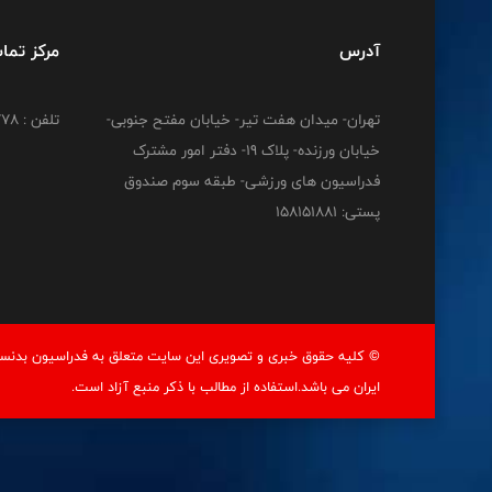
آدرس
مرکز تما
تهران- میدان هفت تیر- خیابان مفتح جنوبی-
تلفن : 02191212778
خیابان ورزنده- پلاک 19- دفتر امور مشترک
فدراسیون های ورزشی- طبقه سوم صندوق
پستی: 158151881
© کليه حقوق خبری و تصويری اين سايت متعلق به فدراسيون بدنسا
ايران می باشد.استفاده از مطالب با ذكر منبع آزاد است.