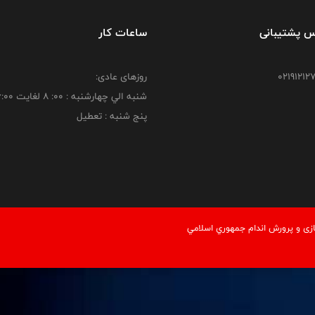
س پشتیبانی
ساعات کار
روزهای عادی:
شنبه الي چهارشنبه : 00: 8 لغايت 16:00
پنج شنبه : تعطیل
زی و پرورش اندام جمهوري اسلامي