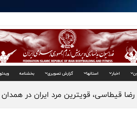
ن
اخبار
استانها
گزارش تصویری
بخشنامه
ویدئو
یطاسی، قویترین مرد ایران در همدان - 24 آذر 403