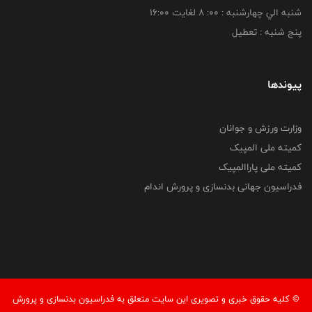
شنبه الي چهارشنبه : 00: 8 لغايت 16:00
پنج شنبه : تعطیل
پیوندها
وزارت ورزش و جوانان
کمیته ملی المپیک
کمیته ملی پاراالمپیک
فدراسیون جهانی بدنسازی و پرورش اندام
© کليه حقوق خبری و تصويری اين سايت متعلق به فدراسيون بدنسازی و پرورش