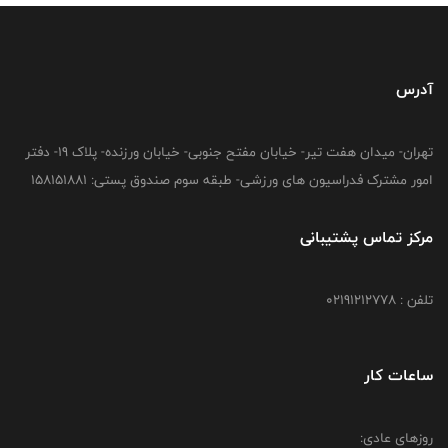
آدرس
تهران- میدان هفت تیر- خیابان مفتح جنوبی- خیابان ورزنده- پلاک 19- دفتر
امور مشترک فدراسیون های ورزشی- طبقه سوم صندوق پستی: 158151881
مرکز تماس پشتیبانی
تلفن : 02191212778
ساعات کار
روزهای عادی: