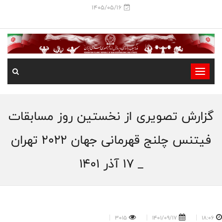
1405/05/16
-
-
-
گزارش تصویری از نخستین روز مسابقات
-
-
فیتنس چلنج قهرمانی جهان 2022 تهران
-
_ 17 آذر 1401
3015
1401/09/17
18:06