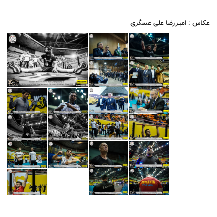
عکاس : امیررضا علی عسگری