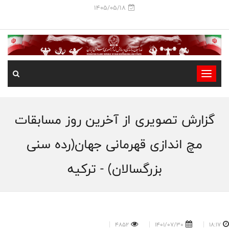
1405/05/18
-
-
-
گزارش تصویری از آخرین روز مسابقات
-
-
مچ اندازی قهرمانی جهان(رده سنی
-
بزرگسالان) - ترکیه
4852
1401/07/30
18:17