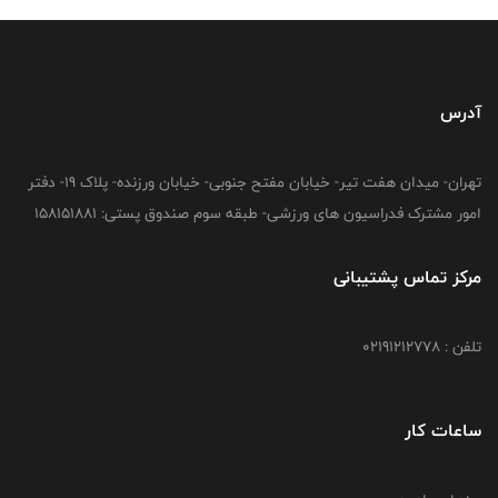
آدرس
تهران- میدان هفت تیر- خیابان مفتح جنوبی- خیابان ورزنده- پلاک 19- دفتر
امور مشترک فدراسیون های ورزشی- طبقه سوم صندوق پستی: 158151881
مرکز تماس پشتیبانی
تلفن : 02191212778
ساعات کار