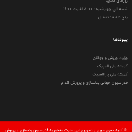
روزهای عادی:
شنبه الي چهارشنبه : 00: 8 لغايت 16:00
پنج شنبه : تعطیل
پیوندها
وزارت ورزش و جوانان
کمیته ملی المپیک
کمیته ملی پاراالمپیک
فدراسیون جهانی بدنسازی و پرورش اندام
© کليه حقوق خبری و تصويری اين سايت متعلق به فدراسيون بدنسازی و پرورش