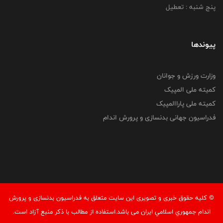
پنج شنبه : تعطیل
پیوندها
وزارت ورزش و جوانان
کمیته ملی المپیک
کمیته ملی پاراالمپیک
فدراسیون جهانی بدنسازی و پرورش اندام
© کليه حقوق خبری و تصويری اين سايت متعلق به فدراسيون بدنسازی و پرورش
اندام جمهوري اسلامي ايران می باشد.استفاده از مطالب با ذكر منبع آزاد است.