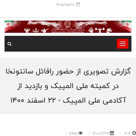
1405/05/18
-
-
-
گزارش تصویری از حضور رافائل سانتونخا
-
-
در کمیته ملی المپیک و بازدید از
-
آکادمی ملی المپیک - 22 اسفند 1400
5955
1400/12/22
17:13