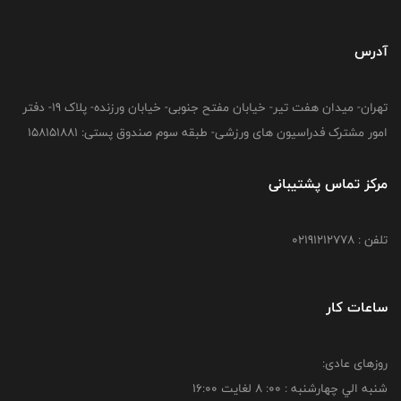
آدرس
تهران- میدان هفت تیر- خیابان مفتح جنوبی- خیابان ورزنده- پلاک 19- دفتر
امور مشترک فدراسیون های ورزشی- طبقه سوم صندوق پستی: 158151881
مرکز تماس پشتیبانی
تلفن : 02191212778
ساعات کار
روزهای عادی:
شنبه الي چهارشنبه : 00: 8 لغايت 16:00