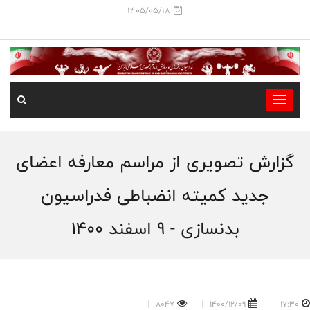
1405/05/18
-
-
-
گزارش تصویری از مراسم معارفه اعضای
-
-
جدید کمیته انضباطی فدراسیون
-
بدنسازی - 9 اسفند 1400
8047
1400/12/09
17:30