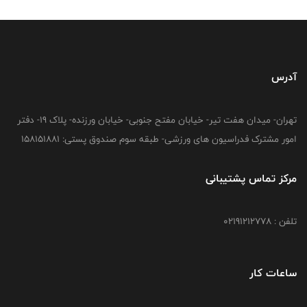
آدرس
تهران- میدان هفت تیر- خیابان مفتح جنوبی- خیابان ورزنده- پلاک 19- دفتر
امور مشترک فدراسیون های ورزشی- طبقه سوم صندوق پستی: 158151881
مرکز تماس پشتیبانی
تلفن : 02191212778
ساعات کار