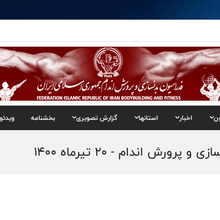
ن
اخبار
استانها
گزارش تصویری
بخشنامه
ویدئو
ش اندام - 20 تیرماه 1400