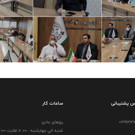
س پشتیبانی
ساعات کار
روزهای عادی:
شنبه الي چهارشنبه : 00: 8 لغايت 16:00