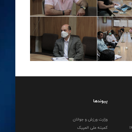
پیوندها
وزارت ورزش و جوانان
کمیته ملی المپیک