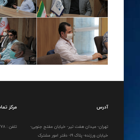
آدرس
مرکز تما
تهران- میدان هفت تیر- خیابان مفتح جنوبی-
تلفن : 02191212778
خیابان ورزنده- پلاک 19- دفتر امور مشترک