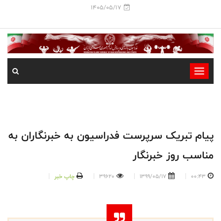
1405/05/17
-
-
-
-
-
پیام تبریک سرپرست فدراسیون به خبرنگاران به
-
مناسب روز خبرنگار
00:43
1399/05/17
39620
چاپ خبر