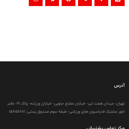
آدرس
تهران- میدان هفت تیر- خیابان مفتح جنوبی- خیابان ورزنده- پلاک 19- دفتر
امور مشترک فدراسیون های ورزشی- طبقه سوم صندوق پستی: 158151881
مرکز تماس پشتیبانی