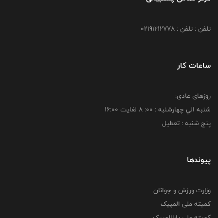
تلفن : تلفن : 02191212778
ساعات کار
روزهای عادی:
شنبه الي چهارشنبه : 00: 8 لغايت 16:00
پنج شنبه : تعطیل
پیوندها
وزارت ورزش و جوانان
کمیته ملی المپیک
کمیته ملی پاراالمپیک