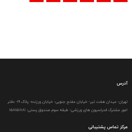
آدرس
تهران- میدان هفت تیر- خیابان مفتح جنوبی- خیابان ورزنده- پلاک 19- دفتر
امور مشترک فدراسیون های ورزشی- طبقه سوم صندوق پستی: 158151881
مرکز تماس پشتیبانی