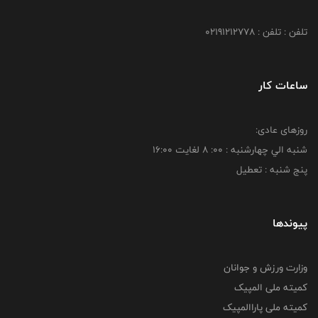
تلفن : تلفن : 02191212778
ساعات کار
روزهای عادی:
شنبه الي چهارشنبه : 00: 8 لغايت 16:00
پنج شنبه : تعطیل
پیوندها
وزارت ورزش و جوانان
کمیته ملی المپیک
کمیته ملی پاراالمپیک