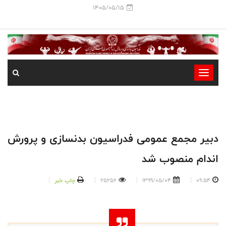
1405/05/15
-
-
-
-
-
دبیر مجمع عمومی فدراسیون بدنسازی و پرورش
-
اندام منصوب شد
09:54
1399/05/04
25256
چاپ خبر