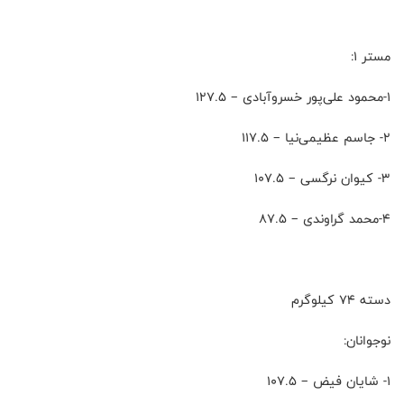
مستر 1:
۱-محمود علی‌پور خسروآبادی – 127.5
۲- جاسم عظیمی‌نیا – 117.5
۳- کیوان نرگسی – 107.5
۴-محمد گراوندی – 87.5
دسته 74 کیلوگرم
نوجوانان:
۱- شایان فیض – 107.5