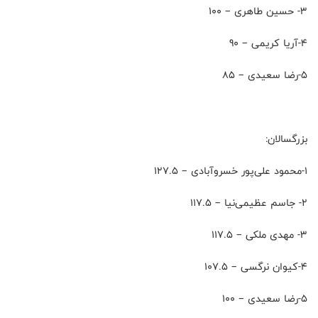
۳- حسین طاهری – 100
۴-آریا کریمی – 90
۵-رضا سعیدی – 85
بزرگسالان:
۱-محمود علی‌پور خسروآبادی – 127.5
۲- جاسم عظیمی‌نیا – 117.5
۳- مهدی ملکی – 117.5
۴-کیوان نرگسی – 107.5
۵-رضا سعیدی – 100