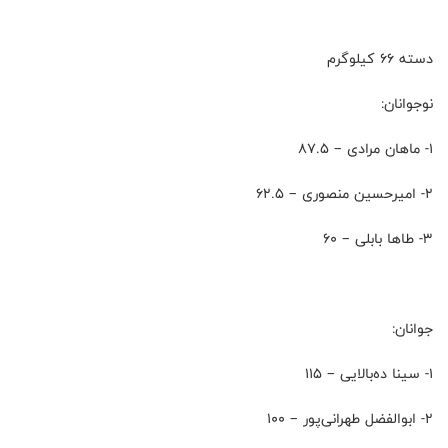
دسته 66 کیلوگرم
نوجوانان:
۱- ماهان مرادی – 87.5
۲- امیرحسین منصوری – 62.5
۳- طاها بابلی – 60
جوانان:
۱- سینا ده‌بالایی – 115
۲- ابوالفضل طهرانی‌پور – 100