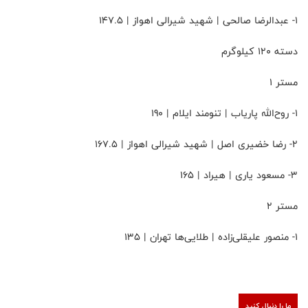
۱- عبدالرضا صالحی | شهید شیرالی اهواز | 147.5
دسته 120 کیلوگرم
مستر 1
۱- روح‌الله پاریاب | تنومند ایلام | 190
۲- رضا خضیری اصل | شهید شیرالی اهواز | 167.5
۳- مسعود یاری | هیراد | 165
مستر 2
۱- منصور علیقلی‌زاده | طلایی‌ها تهران | 135
ما را دنبال کنید