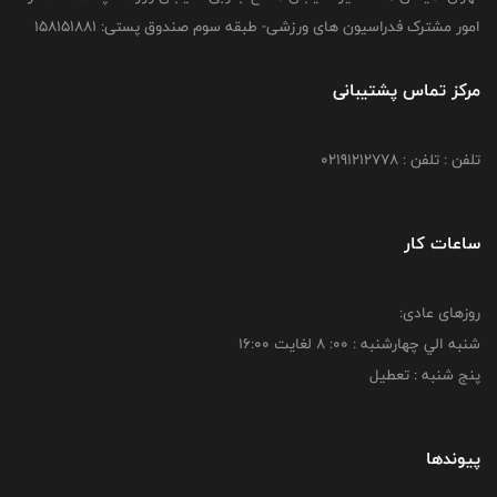
امور مشترک فدراسیون های ورزشی- طبقه سوم صندوق پستی: 158151881
مرکز تماس پشتیبانی
تلفن : تلفن : 02191212778
ساعات کار
روزهای عادی:
شنبه الي چهارشنبه : 00: 8 لغايت 16:00
پنج شنبه : تعطیل
پیوندها