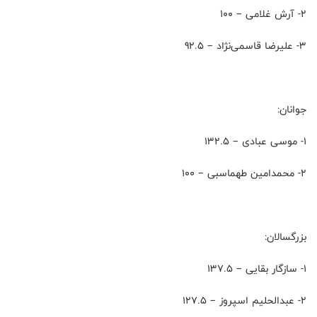
۲- آرش غلامی – 100
۳- علیرضا قاسمی‌نژاد – 92.5
جوانان:
۱- موسی عبادی – 132.5
۲- محمدامین طهماسبی – 100
بزرگسالان:
۱- سازگار بقایی – 137.5
۲- عبدالحلیم اسپروز – 127.5