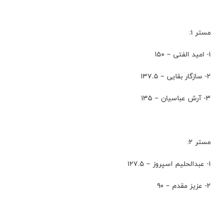
مستر 1:
۱- امید الفتی – 150
۲- سازگار بقایی – 137.5
۳- آرش عباسیان – 135
مستر 2:
۱- عبدالحلیم اسپروز – 127.5
۲- عزیز مقدم – 90