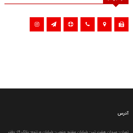
آدرس
تهران- میدان هفت تیر- خیابان مفتح جنوبی- خیابان ورزنده- پلاک 19- دفتر