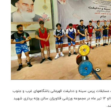
م، مسابقات پرس سینه و ددلیفت قهرمانی باشگاههای غرب و جنوب
کشور (جام قائد شهید) به میزبانی استان ایلام در روزهای ۱۱و ۱۲ تیر ماه در مجموعه ورزشی قلاویزان سالن وزنه برداری شهید