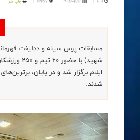
10:19
1405/04/13
27477
چاپ خبر
مسابقات پرس سینه و ددلیفت قهرمانی
ایلام برگزار شد و در پایان، برترین‌ه
شدند.