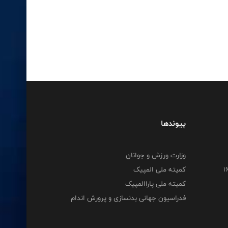
پیوندها
وزارت ورزش و جوانان
کمیته ملی المپیک
کمیته ملی پاراالمپیک
فدراسیون جهانی بدنسازی و پرورش اندام