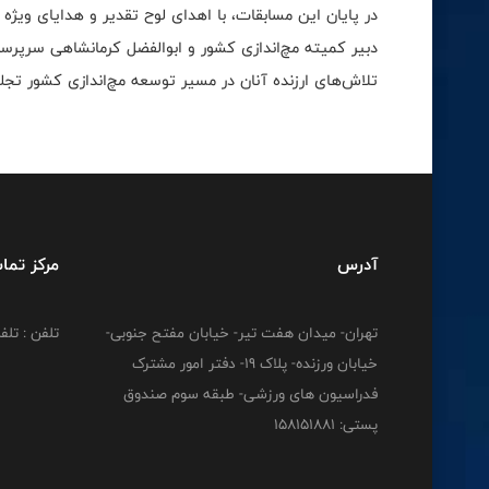
در پایان این مسابقات، با اهدای لوح تقدیر و هدایای ویژ
دبیر کمیته مچ‌اندازی کشور و ابوالفضل کرمانشاهی سرپرس
تلاش‌های ارزنده آنان در مسیر توسعه مچ‌اندازی کشور تجل
آدرس
مرکز تما
تهران- میدان هفت تیر- خیابان مفتح جنوبی-
تلفن : تلفن : 12778
خیابان ورزنده- پلاک 19- دفتر امور مشترک
فدراسیون های ورزشی- طبقه سوم صندوق
پستی: 158151881