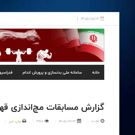
1405/05/16
خانه
سامانه ملی بدنسازی و پرورش اندام
فدراسیو
گزارش مسابقات مچ‌اندازی قه
00:56
1405/04/13
29118
چاپ خبر