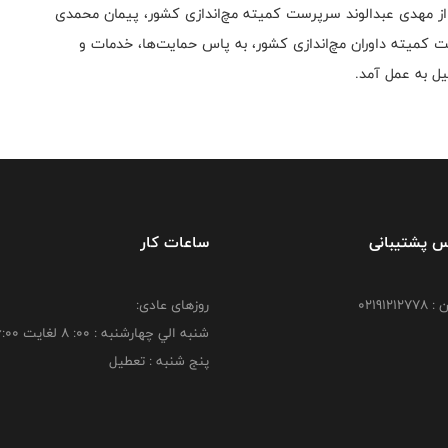
ه از مهدی عبدالوند سرپرست کمیته مچ‌اندازی کشور، پیمان محمدی
ت کمیته داوران مچ‌اندازی کشور، به پاس حمایت‌ها، خدمات و
یل به عمل آمد.
س پشتیبانی
ساعات کار
021912
روزهای عادی:
شنبه الي چهارشنبه : 00: 8 لغايت 16:00
پنج شنبه : تعطیل