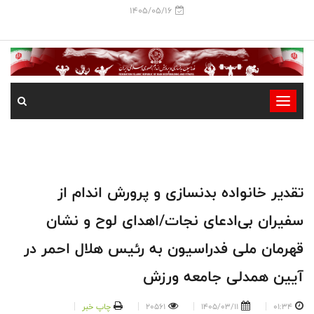
1405/05/16
-
-
-
-
-
تقدیر خانواده بدنسازی و پرورش اندام از
-
سفیران بی‌ادعای نجات/اهدای لوح و نشان
قهرمان ملی فدراسیون به رئیس هلال احمر در
آیین همدلی جامعه ورزش
01:34
1405/03/11
20561
چاپ خبر