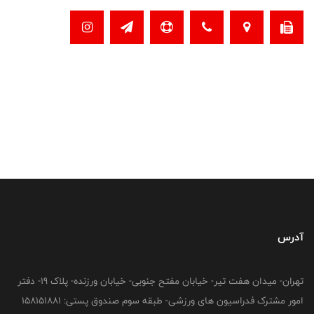
آدرس
تهران- میدان هفت تیر- خیابان مفتح جنوبی- خیابان ورزنده- پلاک 19- دفتر
امور مشترک فدراسیون های ورزشی- طبقه سوم صندوق پستی: 158151881