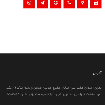
آدرس
تهران- میدان هفت تیر- خیابان مفتح جنوبی- خیابان ورزنده- پلاک 19- دفتر
امور مشترک فدراسیون های ورزشی- طبقه سوم صندوق پستی: 158151881