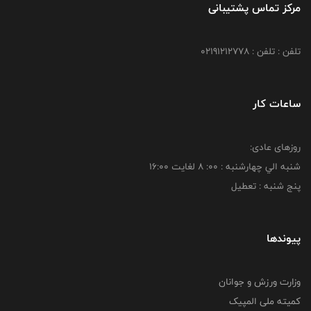
مرکز تماس پشتیبانی
تلفن : تلفن : 02191212778
ساعات کار
روزهای عادی:
شنبه الي چهارشنبه : 00: 8 لغايت 16:00
پنج شنبه : تعطیل
پیوندها
وزارت ورزش و جوانان
کمیته ملی المپیک