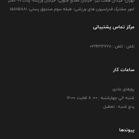
تهران- میدان هفت تیر- خیابان مفتح جنوبی- خیابان ورزنده- پلاک 19- دفتر
امور مشترک فدراسیون های ورزشی- طبقه سوم صندوق پستی: 158151881
مرکز تماس پشتیبانی
تلفن : تلفن : 02191212778
ساعات کار
روزهای عادی:
شنبه الي چهارشنبه : 00: 8 لغايت 16:00
پنج شنبه : تعطیل
پیوندها