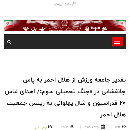
1405/05/16
-
-
-
-
-
تقدیر جامعه ورزش از هلال احمر به پاس
-
جانفشانی در «جنگ تحمیلی سوم»/ اهدای لباس
20 فدراسیون و شال پهلوانی به رییس جمعیت
هلال احمر
15:14
1405/03/10
17014
چاپ خبر