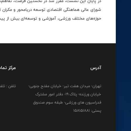
در پایان این نشست، مقرر شد در نخستین فرصت، تفاهم‌نا
شورای عالی هماهنگی اقتصادی توسعه دریامحور و مکران تدو
حوزه‌های مختلف ورزشی، آموزشی و توسعه‌ای بیش از پ
آدرس
مرکز تما
تهران- میدان هفت تیر- خیابان مفتح جنوبی-
تلفن : تلفن : 12778
خیابان ورزنده- پلاک 19- دفتر امور مشترک
فدراسیون های ورزشی- طبقه سوم صندوق
پستی: 158151881