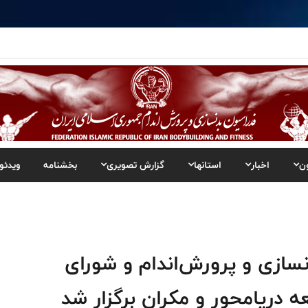
ن
اخبار
استانها
گزارش تصویری
بخشنامه
ویدئو
زی و پرورش‌اندام و شورای
دریامحور و مکران برگزار شد