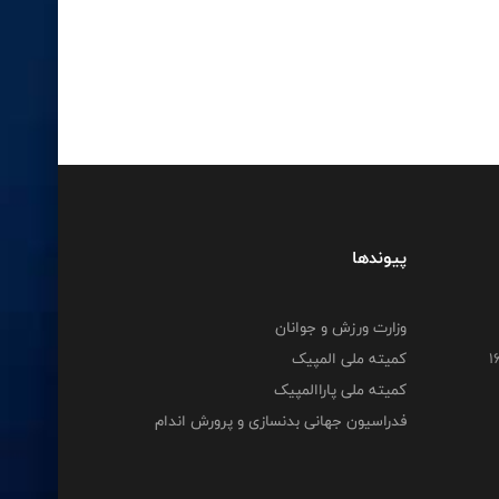
پیوندها
وزارت ورزش و جوانان
کمیته ملی المپیک
کمیته ملی پاراالمپیک
فدراسیون جهانی بدنسازی و پرورش اندام