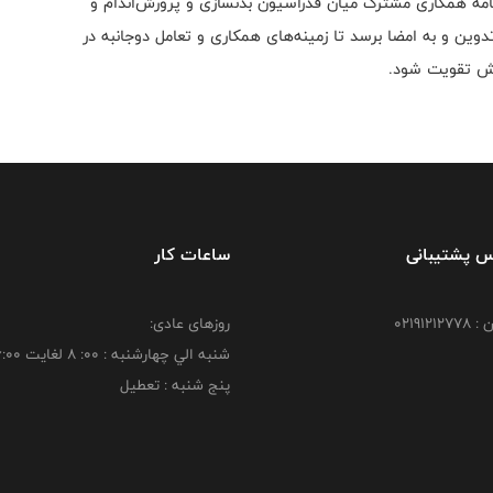
مه همکاری مشترک میان فدراسیون بدنسازی و پرورش‌اندام و
ین و به امضا برسد تا زمینه‌های همکاری و تعامل دوجانبه در
یش تقویت شود.
س پشتیبانی
ساعات کار
021912
روزهای عادی:
شنبه الي چهارشنبه : 00: 8 لغايت 16:00
پنج شنبه : تعطیل